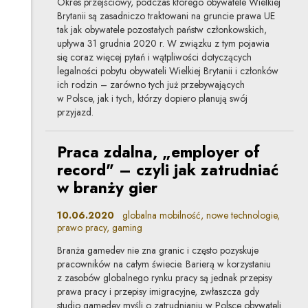
Okres przejściowy, podczas którego obywatele Wielkiej
Brytanii są zasadniczo traktowani na gruncie prawa UE
tak jak obywatele pozostałych państw członkowskich,
upływa 31 grudnia 2020 r. W związku z tym pojawia
się coraz więcej pytań i wątpliwości dotyczących
legalności pobytu obywateli Wielkiej Brytanii i członków
ich rodzin – zarówno tych już przebywających
w Polsce, jak i tych, którzy dopiero planują swój
przyjazd.
Praca zdalna, „employer of
record" – czyli jak zatrudniać
w branży gier
10.06.2020
globalna mobilność, nowe technologie,
prawo pracy, gaming
Branża gamedev nie zna granic i często pozyskuje
pracowników na całym świecie. Barierą w korzystaniu
z zasobów globalnego rynku pracy są jednak przepisy
prawa pracy i przepisy imigracyjne, zwłaszcza gdy
studio gamedev myśli o zatrudnianiu w Polsce obywateli