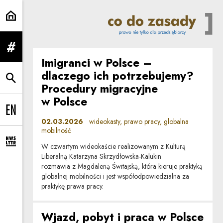
globalna mobilność | Co do zasa
rozwiń menu
Imigranci w Polsce –
dlaczego ich potrzebujemy?
rozwiń wyszukiwarkę
Procedury migracyjne
w Polsce
Change language to EN
02.03.2026
wideokasty, prawo pracy, globalna
mobilność
rozwiń formularz zapisu na newsletter
W czwartym wideokaście realizowanym z Kulturą
Liberalną Katarzyna Skrzydłowska-Kalukin
rozmawia z Magdaleną Świtajską, która kieruje praktyką
globalnej mobilności i jest współodpowiedzialna za
praktykę prawa pracy.
Wjazd, pobyt i praca w Polsce