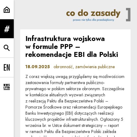
obronność | Co do zasady
rozwiń menu
Infrastruktura wojskowa
w formule PPP –
rozwiń wyszukiwarkę
rekomendacje EBI dla Polski
18.09.2025
obronność, zamówienia publiczne
Change language to EN
Z coraz większą uwagą przyglądamy się możliwościom
zastosowania formuły partnerstwa publiczno-
prywatnego w polskim sektorze obronnym. Szczególnie
rozwiń formularz zapisu na newsletter
w kontekście aktualnych wyzwań związanych
z realizacją Paktu dla Bezpieczeństwa Polski –
Pomorze Środkowe oraz rekomendacji Europejskiego
Banku Inwestycyjnego (EBI) dotyczących realizacji
kluczowych projektów infrastrukturalnych. Ogłoszony 5
września br. w Ustce dokument strategiczny – raport
w ramach Paktu dla Bezpieczeństwa Polski zakłada