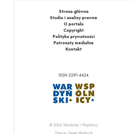
Strona główna
Studia i analizy prawne
O portalu
Copyright
Polityka prywatności
Patronaty medialne
Kontakt
ISSN 2391-4424
Uwaga, link zostanie 
Uwaga, link zostanie o
© 2026
Wardyński i Wspólnicy
Uwaga, link zostanie otwa
Zdjęcia:
Paweł Wodnicki