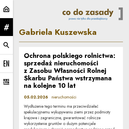
Gabriela Kuszewska | Co do zasa
Gabriela Kuszewska
rozwiń menu
rozwiń wyszukiwarkę
Ochrona polskiego rolnictwa:
sprzedaż nieruchomości
Change language to EN
z Zasobu Własności Rolnej
Skarbu Państwa wstrzymana
na kolejne 10 lat
rozwiń formularz zapisu na newsletter
05.02.2026
nieruchomości
Wydłużenie tego terminu ma przeciwdziałać
spekulacyjnemu wykupywaniu ziemi przez podmioty
krajowe i zagraniczne, gwarantować rolnicze
wykorzystanie gruntów o dużym potencjale