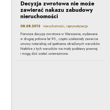
Decyzja zwrotowa nie może
zawierać nakazu zabudowy
nieruchomości
08.08.2013
nieruchomości, reprywatyzacja
Pierwsze decyzje zwrotowe w Warszawie, wydawane
w drugiej połowie lat 90., często uzależniały zawarcie
umowy notarialnej od spełnienia określonych warunków.
Niektóre z tych warunków nie miały podstawy prawnej
i mogą dziś zostać unieważnione.
Doraźne rozwiązania mogą
przynieść więcej szkód niż
pożytku
01.08.2013
nieruchomości, reprywatyzacja
Chcąc ocalić miejskie grunty przed reprywatyzacją,