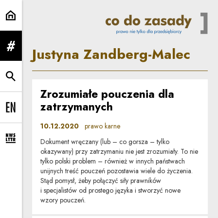
Justyna Zandberg-Malec | Co do 
Justyna Zandberg-Malec
rozwiń menu
rozwiń wyszukiwarkę
Zrozumiałe pouczenia dla
zatrzymanych
Change language to EN
10.12.2020
prawo karne
Dokument wręczany (lub – co gorsza – tylko
rozwiń formularz zapisu na newsletter
okazywany) przy zatrzymaniu nie jest zrozumiały. To nie
tylko polski problem – również w innych państwach
unijnych treść pouczeń pozostawia wiele do życzenia.
Stąd pomysł, żeby połączyć siły prawników
i specjalistów od prostego języka i stworzyć nowe
wzory pouczeń.