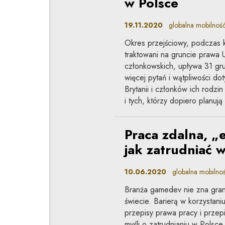
w Polsce
19.11.2020
globalna mobilnoś
Okres przejściowy, podczas k
traktowani na gruncie prawa 
członkowskich, upływa 31 gru
więcej pytań i wątpliwości do
Brytanii i członków ich rodzi
i tych, którzy dopiero planują
Praca zdalna, „
jak zatrudniać 
10.06.2020
globalna mobilność
Branża gamedev nie zna gran
świecie. Barierą w korzystan
przepisy prawa pracy i przep
myśli o zatrudnianiu w Polsc