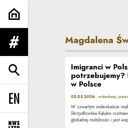
Magdalena Świtajska | Co do
Magdalena Św
rozwiń menu
Imigranci w Pol
rozwiń wyszukiwarkę
potrzebujemy? 
w Polsce
02.03.2026
wideokasty, prawo 
Change language to EN
W czwartym wideokaście reali
Skrzydłowska-Kalukin rozmawi
globalnej mobilności i jest w