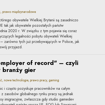
ć, prawo międzynarodowe
tórego obywatele Wielkiej Brytanii są zasadniczo
UE tak jak obywatele pozostałych państw
dnia 2020 r. W związku z tym pojawia się coraz
tyczących legalności pobytu obywateli Wielkiej
n – zarówno tych już przebywających w Polsce, jak
 swój przyjazd.
employer of record" – czyli
w branży gier
, nowe technologie, prawo pracy, gaming
ic i często pozyskuje pracowników na całym
iu z zasobów globalnego rynku pracy są jednak
isy imigracyjne, zwłaszcza gdy studio gamedev
e obywateli państw spoza UE, EOG lub Szwajcarii.