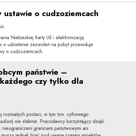
 ustawie o cudzoziemcach
kt
ania Niebieskiej Karty UE i elektronizację
w o udzielenie zezwoleń na pobyt przewiduje
tawy o cudzoziemcach.
 obcym państwie –
 każdego czy tylko dla
ej rozmaitych postaci, w tym tzw. cyfrowego
madism
) nie słabnie. Pracodawcy korzystający dzięki
y, nieograniczeni granicami państwowymi ani
 muszą jednak brać pod uwagę szereg aspektów