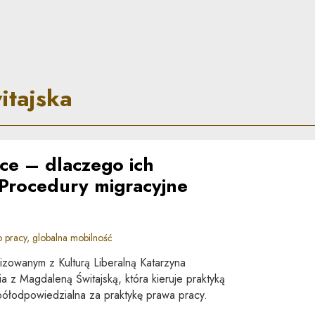
 zasady
itajska
sce – dlaczego ich
Procedury migracyjne
pracy, globalna mobilność
zowanym z Kulturą Liberalną Katarzyna
a z Magdaleną Świtajską, która kieruje praktyką
spółodpowiedzialna za praktykę prawa pracy.