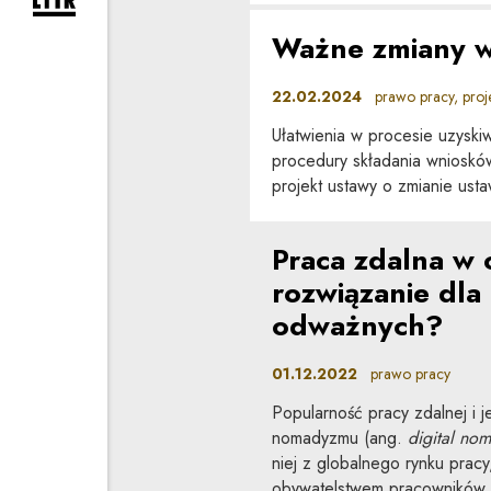
rozwiń formularz zapisu na newsletter
Ważne zmiany w
22.02.2024
prawo pracy, proje
Ułatwienia w procesie uzyskiw
procedury składania wnioskó
projekt ustawy o zmianie us
Praca zdalna w
rozwiązanie dla
odważnych?
01.12.2022
prawo pracy
Popularność pracy zdalnej i j
nomadyzmu (ang.
digital no
niej z globalnego rynku prac
obywatelstwem pracowników,