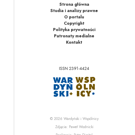
Strona główna
Studia i analizy prawne
O portalu
Copyright
Polityka prywatności
Patronaty medialne
Kontakt
ISSN 2391-4424
Uwaga, link zostanie 
Uwaga, link zostanie o
© 2026
Wardyński i Wspólnicy
Uwaga, link zostanie otwa
Zdjęcia:
Paweł Wodnicki
Uwaga, link zostanie otwa
Realizacja:
Rytm.Digital