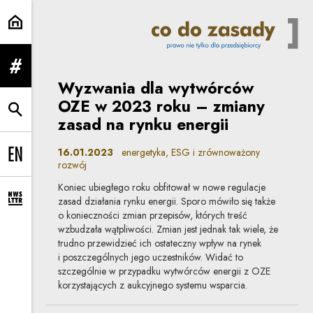
energetyka | Co do zasady
rozwiń menu
Wyzwania dla wytwórców
OZE w 2023 roku – zmiany
rozwiń wyszukiwarkę
zasad na rynku energii
16.01.2023
energetyka, ESG i zrównoważony
Change language to EN
rozwój
Koniec ubiegłego roku obfitował w nowe regulacje
zasad działania rynku energii. Sporo mówiło się także
rozwiń formularz zapisu na newsletter
o konieczności zmian przepisów, których treść
wzbudzała wątpliwości. Zmian jest jednak tak wiele, że
trudno przewidzieć ich ostateczny wpływ na rynek
i poszczególnych jego uczestników. Widać to
szczególnie w przypadku wytwórców energii z OZE
korzystających z aukcyjnego systemu wsparcia.