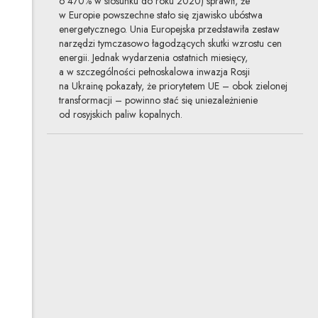
o 470% w stosunku do roku 2020) sprawił, że
w Europie powszechne stało się zjawisko ubóstwa
energetycznego. Unia Europejska przedstawiła zestaw
narzędzi tymczasowo łagodzących skutki wzrostu cen
energii. Jednak wydarzenia ostatnich miesięcy,
a w szczególności pełnoskalowa inwazja Rosji
na Ukrainę pokazały, że priorytetem UE – obok zielonej
transformacji – powinno stać się uniezależnienie
od rosyjskich paliw kopalnych.
Planowane zmiany ustawy
o obszarach morskich
a morska energetyka
wiatrowa
19.05.2022
energetyka, ochrona środowiska,
gospodarka morska
Wzmożony wzrost zainteresowania przedsiębiorców
morską energetyką wiatrową sprawia, że regulacje