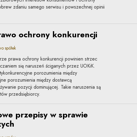
wbrew zdaniu samego serwisu i powszechnej opinii
rawo ochrony konkurencji
o spółek
ze prawa ochrony konkurencji powinien strzec
czaniem się naruszeń ściganych przez UOKiK.
tykonkurencyjne porozumienia między
yjne porozumienia między dostawcą
używanie pozycji dominującej. Takie naruszenia są
ów przedsiębiorcy.
owe przepisy w sprawie
zych