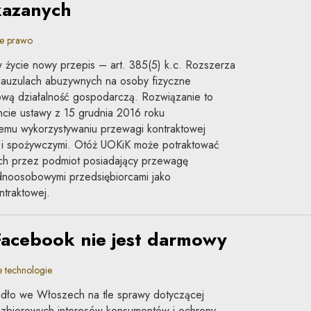
kazanych
e prawo
 życie nowy przepis – art. 385(5) k.c. Rozszerza
lauzulach abuzywnych na osoby fizyczne
wą działalność gospodarczą. Rozwiązanie to
ncie ustawy z 15 grudnia 2016 roku
wemu wykorzystywaniu przewagi kontraktowej
i i spożywczymi. Otóż UOKiK może potraktować
ch przez podmiot posiadający przewagę
dnoosobowymi przedsiębiorcami jako
traktowej.
Facebook nie jest darmowy
 technologie
adło we Włoszech na tle sprawy dotyczącej
zbiorowych interesów konsumentów i ochrony