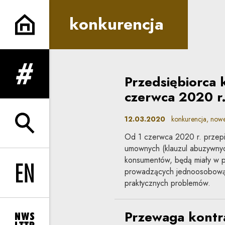
konkurencja | Co do zasady
konkurencja
Przedsiębiorca
rozwiń menu
czerwca 2020 r
12.03.2020
konkurencja, now
rozwiń wyszukiwarkę
Od 1 czerwca 2020 r. przep
umownych (klauzul abuzywnyc
konsumentów, będą miały w 
prowadzących jednoosobową d
Change language to EN
praktycznych problemów.
Przewaga kontr