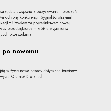
narzędzia związane z pozyskiwaniem przezeń
wa ochrony konkurencji. Sygnaliści otrzymali
ikacji z Urzędem za pośrednictwem nowej
yscy przedsiębiorcy – krótkie wyjaśnienia
ących przeszukania.
ze po nowemu
ejdą w życie nowe zasady dotyczące terminów
wych. Oto niektóre z nich.
prawy w UOKiK