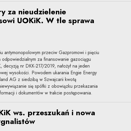
y za nieudzielenie
esowi UOKiK. W tle sprawa
niu antymonopolowym przeciw Gazpromowi i pięciu
odpowiedzialnym za finansowanie gazociągu
 decyzją nr DKK-217/2019, nałożył na jeden
dowej wysokości. Powodem ukarania Engie Energy
and AG z siedzibą w Szwajcarii kwotą
niewywiązanie się spółki z obowiązku przekazania
formacji i dokumentów w trakcie postępowania.
KiK ws. przeszukań i nowa
ygnalistów