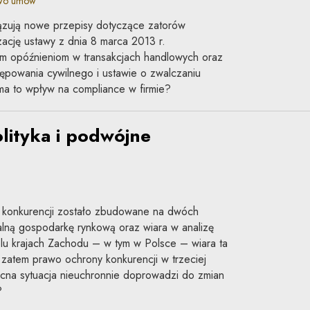
awo umów
ązują nowe przepisy dotyczące zatorów
zację ustawy z dnia 8 marca 2013 r.
ym opóźnieniom w transakcjach handlowych oraz
ępowania cywilnego i ustawie o zwalczaniu
 ma to wpływ na compliance w firmie?
lityka i podwójne
konkurencji zostało zbudowane na dwóch
eralną gospodarkę rynkową oraz wiara w analizę
u krajach Zachodu – w tym w Polsce – wiara ta
e zatem prawo ochrony konkurencji w trzeciej
ecna sytuacja nieuchronnie doprowadzi do zmian
?