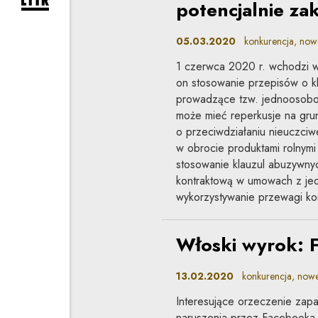
rozwiń formularz zapisu na newsletter
potencjalnie za
05.03.2020
konkurencja, now
1 czerwca 2020 r. wchodzi w
on stosowanie przepisów o k
prowadzące tzw. jednoosobo
może mieć reperkusje na gru
o przeciwdziałaniu nieuczci
w obrocie produktami rolnym
stosowanie klauzul abuzywny
kontraktową w umowach z je
wykorzystywanie przewagi kon
Włoski wyrok: 
13.02.2020
konkurencja, nowe
Interesujące orzeczenie zap
naruszenia przez Facebooka 