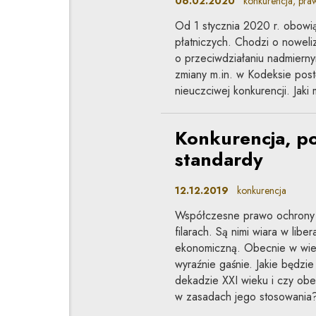
06.02.2020
konkurencja, pr
Od 1 stycznia 2020 r. obowi
płatniczych. Chodzi o noweli
o przeciwdziałaniu nadmiern
zmiany m.in. w Kodeksie post
nieuczciwej konkurencji. Jaki
Konkurencja, po
standardy
12.12.2019
konkurencja
Współczesne prawo ochrony 
filarach. Są nimi wiara w lib
ekonomiczną. Obecnie w wiel
wyraźnie gaśnie. Jakie będzi
dekadzie XXI wieku i czy ob
w zasadach jego stosowania