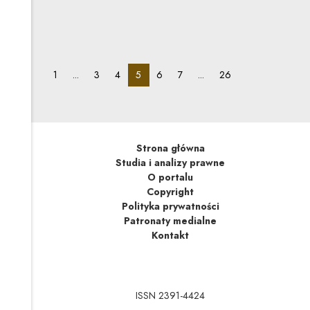
niektóre zmiany, które będą mieć znaczący wpływ
na wykonywanie obowiązków przez instytucje
obowiązane oraz podmioty obowiązane dokonywać
zgłoszeń do Rejestru.
pagination_page:
pagination_page:
pagination_page:
pagination_page:
pagination_page:
pagination_page:
pagination_page:
1
...
3
4
5
6
7
...
26
Strona główna
Studia i analizy prawne
O portalu
Copyright
Polityka prywatności
Patronaty medialne
Kontakt
ISSN 2391-4424