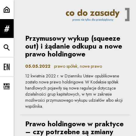
prawo spółek | Co do zasady
rozwiń menu
Przymusowy wykup (squeeze
out) i żądanie odkupu a nowe
rozwiń wyszukiwarkę
prawo holdingowe
05.05.2022
prawo spółek, nowe prawo
Change language to EN
12 kwietnia 2022 r. w Dzienniku Ustaw opublikowane
zostało nowe prawo holdingowe. W Kodeksie spółek
handlowych pojawiły się nowe regulacje dotyczące
rozwiń formularz zapisu na newsletter
działalności grup kapitałowych, w tym w zakresie
możliwości przymusowego wykupu udziałów albo akcji
wspólnika.
Prawo holdingowe w praktyce
– czy potrzebne są zmiany