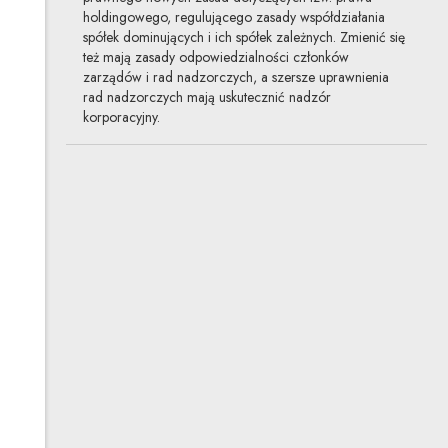
holdingowego, regulującego zasady współdziałania
spółek dominujących i ich spółek zależnych. Zmienić się
też mają zasady odpowiedzialności członków
zarządów i rad nadzorczych, a szersze uprawnienia
rad nadzorczych mają uskutecznić nadzór
korporacyjny.
Odpowiedzialność za wiążące
polecenia w projekcie prawa
holdingowego
09.09.2021
prawo spółek, projekt
Zgodnie z rządowym projektem ustawy zmieniającej
Kodeks spółek handlowych spółka dominująca będzie
mogła wydawać spółce zależnej wiążące polecenia,
jeśli będzie to uzasadnione interesem grupy spółek i nie
staną temu na przeszkodzie przepisy szczególne. Nowe
uprawnienia spółki dominującej zostały zrównoważone