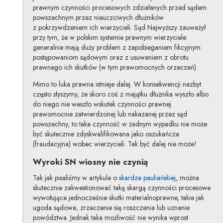
prawnym czynności procesowych zdziałanych przed sądem
powszechnym przez nieuczciwych dłużników
z pokrzywdzeniem ich wierzycieli. Sąd Najwyższy zauważył
przy tym, że w polskim systemie prawnym wierzyciele
generalnie mają duży problem z zapobieganiem fikcyjnym
postępowaniom sądowym oraz z usuwaniem z obrotu
prawnego ich skutków (w tym prawomocnych orzeczeń).
Mimo to luka prawna istnieje dalej. W konsekwencji nazbyt
często słyszymy, że skoro coś z majątku dłużnika wyszło albo
do niego nie weszło wskutek czynności prawnej
prawomocnie zatwierdzonej lub nakazanej przez sąd
powszechny, to taka czynność w żadnym wypadku nie może
być skutecznie zdyskwalifikowana jako oszukańcza
(fraudacyjna) wobec wierzycieli. Tak być dalej nie może!
Wyroki SN wiosny nie czynią
Tak jak pisaliśmy w artykule o
skardze pauliańskiej
, można
skutecznie zakwestionować taką skargą czynności procesowe
wywołujące jednocześnie skutki materialnoprawne, takie jak
ugoda sądowa, zrzeczenie się roszczenia lub uznanie
powództwa. Jednak taka możliwość nie wynika wprost