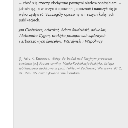
– choć siłą rzeczy obciążone pewnymi niedoskonałościami –
już istnieją, a wierzyciele powinni je poznać i nauczyć się je
wykorzystywać. Szczegóły opiszemy w naszych kolejnych
publikacjach.
Jan Ciećwierz, adwokat, Adam Studziński, adwokat,
Aleksandra Cygan, praktyka postępowań sądowych
i arbitrażowych kancelarii Wardyński i Wspólnicy
[1] Patrz K. Knoppek,
Wstęp do badań nad fikcyjnym procesem
cywilnym
[w:]
Proces cywilny. Nauka-Kodyfikacja-Praktyka, Księga
jubileuszowa dedykowana prof. Feliksowi Zedlerowi
, Warszawa 2012,
str. 198-199 oraz cytowana tam literatura.
Jan Ciećwierz
Inne tego autora
Profil autora
Uwaga, link zostanie otwarty w nowym oknie
Adam Studziński