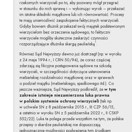
rzekomych wierzycieli po to, aby pozwany mógł przegrać
w stosunku do nich sprawę i – wykonując wyrok – przekazać
im istotne składniki majątkowe lub ich równowartość. Procesy
te mają uniemożliwić zaspokojenie faktycznych wierzycieli.
Gdyby bowiem dłużnik przekazał swój majątek podstawionym
wierzycielom bez orzeczenia sądowego, to faktyczni
wierzyciele mogliby skutecznie zaskarżyć czynności
1
rozporządzające dłużnika skargą pauliańską
.
Również Sąd Najwyższy dawno już dostrzegł (np. w wyroku
z 24 maja 1994 r., I CRN 50/94), że coraz częściej
zdarzają się fikcyjne postępowania sądowe na szkodę
wierzycieli, w szczególności dotyczące ustanowienia
małżeńskiej rozdzielności majątkowej oraz w sprawach
o podział majątku (małżeńskiego, spadkowego itd.). Co
jeszcze ważniejsze, Sąd Najwyższy podkreślił, że
w tym
zakresie
istnieje
niezamierzona luka prawna
w polskim systemie ochrony wierzycieli
(tak
np.
w uchwale SN z 8 października 2015 r., III CZP 56/15,
a ostatnio w wyroku SN z 5 października 2022 r., II CSKP
552/22). Luka ta polega przede wszystkim na tym, że polskie
przepisy o skardze pauliańskiej nie dopuszczają
jednoznacznie możliwości podważenia tym środkiem