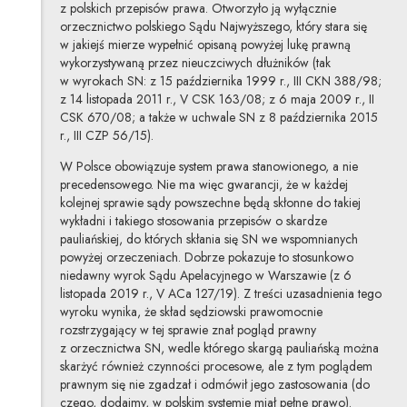
z polskich przepisów prawa. Otworzyło ją wyłącznie
orzecznictwo polskiego Sądu Najwyższego, który stara się
w jakiejś mierze wypełnić opisaną powyżej lukę prawną
wykorzystywaną przez nieuczciwych dłużników (tak
w wyrokach SN: z 15 października 1999 r., III CKN 388/98;
z 14 listopada 2011 r., V CSK 163/08; z 6 maja 2009 r., II
CSK 670/08; a także w uchwale SN z 8 października 2015
r., III CZP 56/15).
W Polsce obowiązuje system prawa stanowionego, a nie
precedensowego. Nie ma więc gwarancji, że w każdej
kolejnej sprawie sądy powszechne będą skłonne do takiej
wykładni i takiego stosowania przepisów o skardze
pauliańskiej, do których skłania się SN we wspomnianych
powyżej orzeczeniach. Dobrze pokazuje to stosunkowo
niedawny wyrok Sądu Apelacyjnego w Warszawie (z 6
listopada 2019 r., V ACa 127/19). Z treści uzasadnienia tego
wyroku wynika, że skład sędziowski prawomocnie
rozstrzygający w tej sprawie znał pogląd prawny
z orzecznictwa SN, wedle którego skargą pauliańską można
skarżyć również czynności procesowe, ale z tym poglądem
prawnym się nie zgadzał i odmówił jego zastosowania (do
czego, dodajmy, w polskim systemie miał pełne prawo).