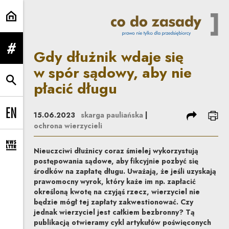
Gdy dłużnik wdaje się w spór sąd
Gdy dłużnik wdaje się
rozwiń menu
w spór sądowy, aby nie
płacić długu
rozwiń wyszukiwarkę
podziel się
dru
15.06.2023
skarga pauliańska
|
Change language to EN
ochrona wierzycieli
rozwiń formularz zapisu na newsletter
Nieuczciwi dłużnicy coraz śmielej wykorzystują
postępowania sądowe, aby fikcyjnie pozbyć się
środków na zapłatę długu. Uważają, że jeśli uzyskają
prawomocny wyrok, który każe im np. zapłacić
określoną kwotę na czyjąś rzecz, wierzyciel nie
będzie mógł tej zapłaty zakwestionować. Czy
jednak wierzyciel jest całkiem bezbronny? Tą
publikacją otwieramy cykl artykułów poświęconych