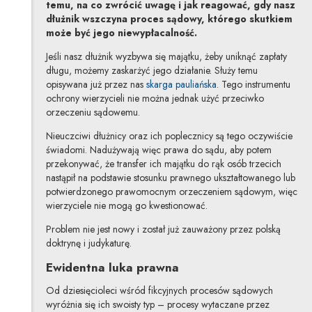
temu, na co zwrócić uwagę i jak reagować, gdy nasz
dłużnik wszczyna proces sądowy, którego skutkiem
może być jego niewypłacalność.
Jeśli nasz dłużnik wyzbywa się majątku, żeby uniknąć zapłaty
długu, możemy zaskarżyć jego działanie. Służy temu
opisywana już przez nas
skarga pauliańska
. Tego instrumentu
ochrony wierzycieli nie można jednak użyć przeciwko
orzeczeniu sądowemu.
Nieuczciwi dłużnicy oraz ich poplecznicy są tego oczywiście
świadomi. Nadużywają więc prawa do sądu, aby potem
przekonywać, że transfer ich majątku do rąk osób trzecich
nastąpił na podstawie stosunku prawnego ukształtowanego lub
potwierdzonego prawomocnym orzeczeniem sądowym, więc
wierzyciele nie mogą go kwestionować.
Problem nie jest nowy i został już zauważony przez polską
doktrynę i judykaturę.
Ewidentna luka prawna
Od dziesięcioleci wśród fikcyjnych procesów sądowych
wyróżnia się ich swoisty typ – procesy wytaczane przez