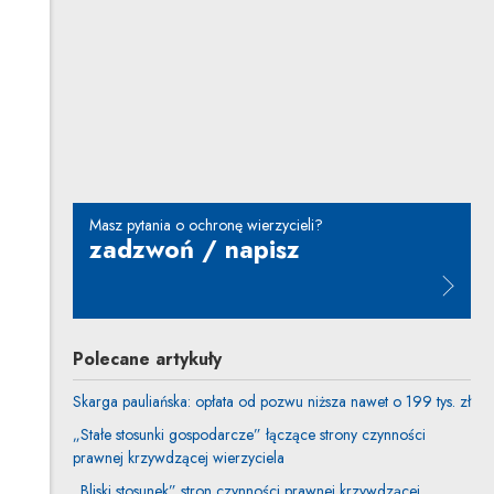
Inne tego autora
Profil autora
Uwaga, link zostanie otwarty w nowym oknie
Aleksandra Cygan
Inne tej autorki
Masz pytania o ochronę wierzycieli?
zadzwoń / napisz
Uwaga, link zostanie otwarty w n
Polecane artykuły
Skarga pauliańska: opłata od pozwu niższa nawet o 199 tys. zł
„Stałe stosunki gospodarcze” łączące strony czynności
prawnej krzywdzącej wierzyciela
„Bliski stosunek” stron czynności prawnej krzywdzącej