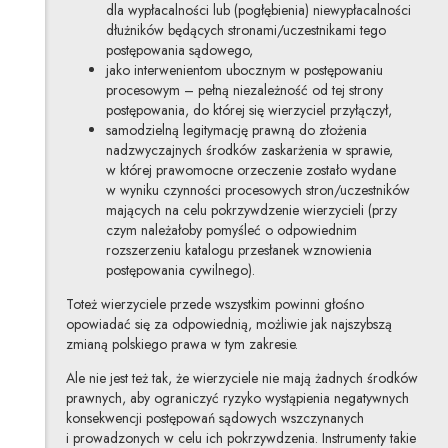
dla wypłacalności lub (pogłębienia) niewypłacalności
dłużników będących stronami/uczestnikami tego
postępowania sądowego,
jako interwenientom ubocznym w postępowaniu
procesowym – pełną niezależność od tej strony
postępowania, do której się wierzyciel przyłączył,
samodzielną legitymację prawną do złożenia
nadzwyczajnych środków zaskarżenia w sprawie,
w której prawomocne orzeczenie zostało wydane
w wyniku czynności procesowych stron/uczestników
mających na celu pokrzywdzenie wierzycieli (przy
czym należałoby pomyśleć o odpowiednim
rozszerzeniu katalogu przesłanek wznowienia
postępowania cywilnego).
Toteż wierzyciele przede wszystkim powinni głośno
opowiadać się za odpowiednią, możliwie jak najszybszą
zmianą polskiego prawa w tym zakresie.
Ale nie jest też tak, że wierzyciele nie mają żadnych środków
prawnych, aby ograniczyć ryzyko wystąpienia negatywnych
konsekwencji postępowań sądowych wszczynanych
i prowadzonych w celu ich pokrzywdzenia. Instrumenty takie