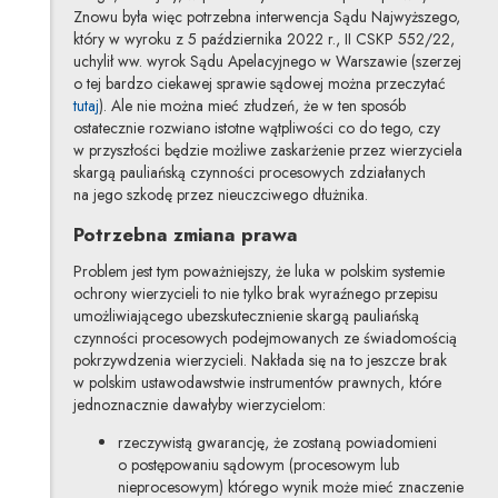
Znowu była więc potrzebna interwencja Sądu Najwyższego,
który w wyroku z 5 października 2022 r., II CSKP 552/22,
uchylił ww. wyrok Sądu Apelacyjnego w Warszawie (szerzej
o tej bardzo ciekawej sprawie sądowej można przeczytać
tutaj
). Ale nie można mieć złudzeń, że w ten sposób
ostatecznie rozwiano istotne wątpliwości co do tego, czy
w przyszłości będzie możliwe zaskarżenie przez wierzyciela
skargą pauliańską czynności procesowych zdziałanych
na jego szkodę przez nieuczciwego dłużnika.
Potrzebna zmiana prawa
Problem jest tym poważniejszy, że luka w polskim systemie
ochrony wierzycieli to nie tylko brak wyraźnego przepisu
umożliwiającego ubezskutecznienie skargą pauliańską
czynności procesowych podejmowanych ze świadomością
pokrzywdzenia wierzycieli. Nakłada się na to jeszcze brak
w polskim ustawodawstwie instrumentów prawnych, które
jednoznacznie dawałyby wierzycielom:
rzeczywistą gwarancję, że zostaną powiadomieni
o postępowaniu sądowym (procesowym lub
nieprocesowym) którego wynik może mieć znaczenie