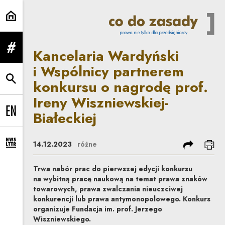
Kancelaria Wardyński i Wspólnicy
Kancelaria Wardyński
rozwiń menu
i Wspólnicy partnerem
konkursu o nagrodę prof.
rozwiń wyszukiwarkę
Ireny Wiszniewskiej-
Białeckiej
Change language to EN
podziel się
dru
14.12.2023
różne
rozwiń formularz zapisu na newsletter
Trwa nabór prac do pierwszej edycji konkursu
na wybitną pracę naukową na temat prawa znaków
towarowych, prawa zwalczania nieuczciwej
konkurencji lub prawa antymonopolowego. Konkurs
organizuje Fundacja im. prof. Jerzego
Wiszniewskiego.