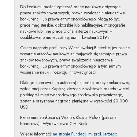
Do konkursu można zgłaszać prace naukowe dotyczące
prawa znaków towarowych, prawa zwalczania nieuczciwej
konkurencji lub prawa antymonopolowego. Mogą to być
prace magisterskie, doktorskie lub habilitacyjne, monografie
naukowe lub inne prace o charakterze naukowym –
opublikowane nie wcześniej niż 11 kwietnia 2019 r.
Celem nagrody prof. Ireny Wiszniewskiej-Białeckiej jest realne
wsparcie autorów naukowo zajmujących się tematyką prawa
znaków towarowych, prawa zwalczania nieuczciwej
konkurencji lub prawa antymonopolowego, a tym samym
wspieranie nauki i rozwoju innowacyjności.
Dlatego autorowi (lub autorom) najlepszej pracy konkursowej,
wyłonionej przez Kapitułę złożoną z wybitnych przedstawicieli
polskiego i międzynarodowego środowiska prawniczego,
zostanie przyznana nagroda pieniężna w wysokości 20 000
USD.
Patronami konkursu są Wolters Kluwer Polska (patronat
honorowy) i Wydawnictwo C.H. Beck.
Więcej informacji
na stronie Fundacji im. prof. Jerzego