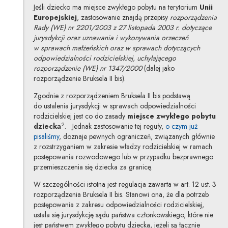
Jeśli dziecko ma miejsce zwykłego pobytu na terytorium
Unii
Europejskiej
, zastosowanie znajdą przepisy
rozporządzenia
Rady (WE) nr 2201/2003 z 27 listopada 2003 r. dotyczące
jurysdykcji oraz uznawania i wykonywania orzeczeń
w sprawach małżeńskich oraz w sprawach dotyczących
odpowiedzialności rodzicielskiej, uchylającego
rozporządzenie (WE) nr 1347/2000
(dalej jako
rozporządzenie Bruksela II bis).
Zgodnie z rozporządzeniem Bruksela II bis podstawą
do ustalenia jurysdykcji w sprawach odpowiedzialności
rodzicielskiej jest co do zasady
miejsce zwykłego pobytu
2
dziecka
. Jednak zastosowanie tej reguły,
o czym już
pisaliśmy
, doznaje pewnych ograniczeń, związanych głównie
z rozstrzyganiem w zakresie władzy rodzicielskiej w ramach
postępowania rozwodowego lub w przypadku bezprawnego
przemieszczenia się dziecka za granicę.
W szczególności istotna jest regulacja zawarta w art. 12 ust. 3
rozporządzenia Bruksela II bis. Stanowi ona, że dla potrzeb
postępowania z zakresu odpowiedzialności rodzicielskiej,
ustala się jurysdykcję sądu państwa członkowskiego, które nie
jest państwem zwykłego pobytu dziecka, jeżeli są łącznie