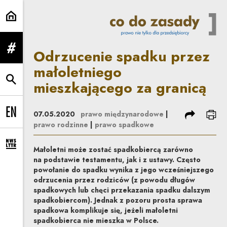
Odrzucenie spadku przez małolet
Odrzucenie spadku przez
rozwiń menu
małoletniego
mieszkającego za granicą
rozwiń wyszukiwarkę
podziel się
dru
07.05.2020
prawo międzynarodowe
|
Change language to EN
prawo rodzinne
|
prawo spadkowe
rozwiń formularz zapisu na newsletter
Małoletni może zostać spadkobiercą zarówno
na podstawie testamentu, jak i z ustawy. Często
powołanie do spadku wynika z jego wcześniejszego
odrzucenia przez rodziców (z powodu długów
spadkowych lub chęci przekazania spadku dalszym
spadkobiercom). Jednak
z pozoru prosta sprawa
spadkowa komplikuje się, jeżeli małoletni
spadkobierca nie mieszka w Polsce.