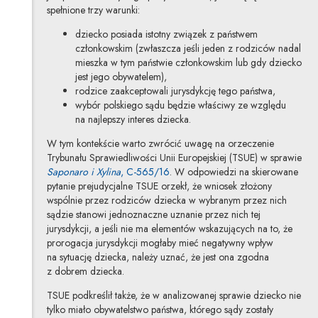
spełnione trzy warunki:
dziecko posiada istotny związek z państwem
członkowskim (zwłaszcza jeśli jeden z rodziców nadal
mieszka w tym państwie członkowskim lub gdy dziecko
jest jego obywatelem),
rodzice zaakceptowali jurysdykcję tego państwa,
wybór polskiego sądu będzie właściwy ze względu
na najlepszy interes dziecka.
W tym kontekście warto zwrócić uwagę na orzeczenie
Trybunału Sprawiedliwości Unii Europejskiej (TSUE) w sprawie
Uwaga, link zostanie otwarty w no
Saponaro i Xylina
, C-565/16
. W odpowiedzi na skierowane
pytanie prejudycjalne TSUE orzekł, że wniosek złożony
wspólnie przez rodziców dziecka w wybranym przez nich
sądzie stanowi jednoznaczne uznanie przez nich tej
jurysdykcji, a jeśli nie ma elementów wskazujących na to, że
prorogacja jurysdykcji mogłaby mieć negatywny wpływ
na sytuację dziecka, należy uznać, że jest ona zgodna
z dobrem dziecka.
TSUE podkreślił także, że w analizowanej sprawie dziecko nie
tylko miało obywatelstwo państwa, którego sądy zostały