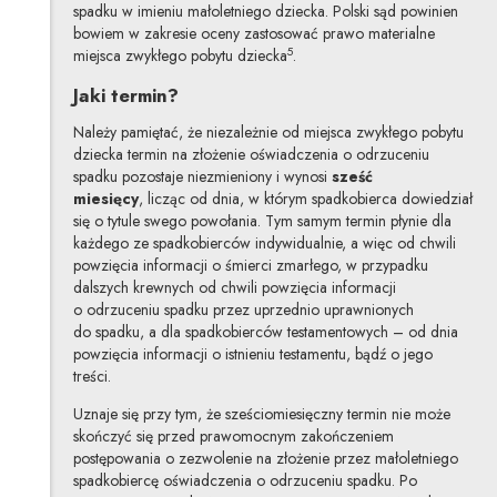
spadku w imieniu małoletniego dziecka. Polski sąd powinien
bowiem w zakresie oceny zastosować prawo materialne
5
miejsca zwykłego pobytu dziecka
.
Jaki termin?
Należy pamiętać, że niezależnie od miejsca zwykłego pobytu
dziecka termin na złożenie oświadczenia o odrzuceniu
spadku pozostaje niezmieniony i wynosi
sześć
miesięcy
, licząc od dnia, w którym spadkobierca dowiedział
się o tytule swego powołania. Tym samym termin płynie dla
każdego ze spadkobierców indywidualnie, a więc od chwili
powzięcia informacji o śmierci zmarłego, w przypadku
dalszych krewnych od chwili powzięcia informacji
o odrzuceniu spadku przez uprzednio uprawnionych
do spadku, a dla spadkobierców testamentowych – od dnia
powzięcia informacji o istnieniu testamentu, bądź o jego
treści.
Uznaje się przy tym, że sześciomiesięczny termin nie może
skończyć się przed prawomocnym zakończeniem
postępowania o zezwolenie na złożenie przez małoletniego
spadkobiercę oświadczenia o odrzuceniu spadku. Po