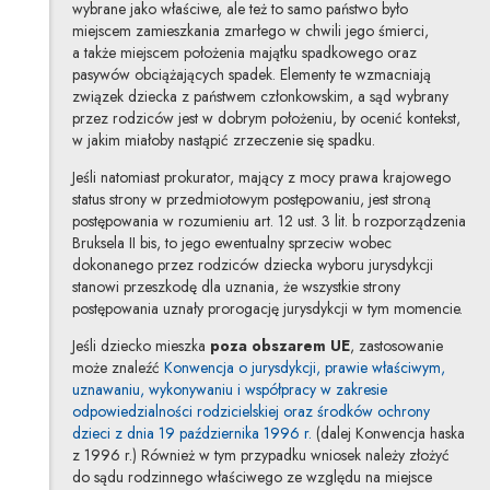
wybrane jako właściwe, ale też to samo państwo było
miejscem zamieszkania zmarłego w chwili jego śmierci,
a także miejscem położenia majątku spadkowego oraz
pasywów obciążających spadek. Elementy te wzmacniają
związek dziecka z państwem członkowskim, a sąd wybrany
przez rodziców jest w dobrym położeniu, by ocenić kontekst,
w jakim miałoby nastąpić zrzeczenie się spadku.
Jeśli natomiast prokurator, mający z mocy prawa krajowego
status strony w przedmiotowym postępowaniu, jest stroną
postępowania w rozumieniu art. 12 ust. 3 lit. b rozporządzenia
Bruksela II bis, to jego ewentualny sprzeciw wobec
dokonanego przez rodziców dziecka wyboru jurysdykcji
stanowi przeszkodę dla uznania, że wszystkie strony
postępowania uznały prorogację jurysdykcji w tym momencie.
Jeśli dziecko mieszka
poza obszarem UE
, zastosowanie
może znaleźć
Konwencja o jurysdykcji, prawie właściwym,
uznawaniu, wykonywaniu i współpracy w zakresie
odpowiedzialności rodzicielskiej oraz środków ochrony
Uwaga, link zostanie otwar
dzieci z dnia 19 października 1996 r.
(dalej Konwencja haska
z 1996 r.) Również w tym przypadku wniosek należy złożyć
do sądu rodzinnego właściwego ze względu na miejsce