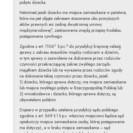
pobytu dziecka.
Natomiast jeżeli dziecko ma miejsce zamieszkania w państwie,
które nie jest objęte zakresem stosowania obu powyższych
aktów prawnych ani żadnej dwustronnej umowy
3
międzynarodowej
, zastosowanie znajdą przepisy Kodeksu
postępowania cywilnego.
3
4
Zgodnie z art. 1106
k.p.c.
do jurysdykcji krajowej należą̨
sprawy z zakresu stosunków między rodzicami a dziećmi,
w tym sprawy o zezwolenie na dokonanie przez rodziców
czynności przekraczającej zakres zwykłego zarządu
majątkiem dziecka lub na wyrażenie przez rodziców zgody
na dokonanie takiej czynności przez dziecko, jeżeli:
1) dziecko, którego sprawa dotyczy, ma miejsce zamieszkania
lub miejsce zwykłego pobytu w Rzeczypospolitej Polskiej lub
2) wnioskodawca i dziecko, którego sprawa dotyczy, są
obywatelami polskimi.
Dopiero w przypadku ustalenia jurysdykcji sądu polskiego
zgodnie z art. 569 § 1 k.p.c. właściwy miejscowo będzie sąd
opiekuńczy miejsca zamieszkania osoby, której postępowanie
ma dotyczyć, a w braku miejsca zamieszkania – sąd