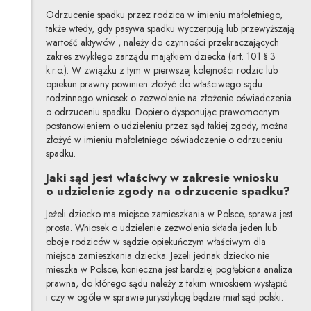
Odrzucenie spadku przez rodzica w imieniu małoletniego,
także wtedy, gdy pasywa spadku wyczerpują lub przewyższają
1
wartość aktywów
, należy do czynności przekraczających
zakres zwykłego zarządu majątkiem dziecka (art. 101 § 3
k.r.o.). W związku z tym w pierwszej kolejności rodzic lub
opiekun prawny powinien złożyć do właściwego sądu
rodzinnego wniosek o zezwolenie na złożenie oświadczenia
o odrzuceniu spadku. Dopiero dysponując prawomocnym
postanowieniem o udzieleniu przez sąd takiej zgody, można
złożyć w imieniu małoletniego oświadczenie o odrzuceniu
spadku.
Jaki sąd jest właściwy w zakresie wniosku
o udzielenie zgody na odrzucenie spadku?
Jeżeli dziecko ma miejsce zamieszkania w Polsce, sprawa jest
prosta. Wniosek o udzielenie zezwolenia składa jeden lub
oboje rodziców w sądzie opiekuńczym właściwym dla
miejsca zamieszkania dziecka. Jeżeli jednak dziecko nie
mieszka w Polsce, konieczna jest bardziej pogłębiona analiza
prawna, do którego sądu należy z takim wnioskiem wystąpić
i czy w ogóle w sprawie jurysdykcję będzie miał sąd polski.