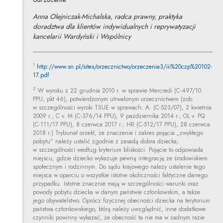
Anna Olejniczak-Michalska, radca prawny, praktyka
doradztwa dla klientów indywidualnych i
reprywatyzacji
kancelarii Wardyński i Wspólnicy
1
http://www.sn.pl/sites/orzecznictwo/orzeczenia3/iii%20czp%20102-
Uwaga, link zostanie otwarty w nowym oknie
17.pdf
2
W wyroku z 22 grudnia 2010 r. w sprawie Mercredi (C‑497/10
PPU, pkt 46), potwierdzonym utrwalonym orzecznictwem (zob.
w szczególności wyroki TSUE w sprawach: A. (C-523/07), 2 kwietnia
2009 r.; C v. M (C-376/14 PPU), 9 października 2014 r.; OL v. PQ
(C-111/17 PPU), 8 czerwca 2017 r.; HR (C-512/17 PPU), 28 czerwca
2018 r.) Trybunał orzekł, że znaczenie i zakres pojęcia „zwykłego
pobytu” należy ustalić zgodnie z zasadą dobra dziecka,
w szczególności według kryterium bliskości. Pojęcie to odpowiada
miejscu, gdzie dziecko wykazuje pewną integrację ze środowiskiem
społecznym i rodzinnym. Do sądu krajowego należy ustalenie tego
miejsca w oparciu o wszystkie istotne okoliczności faktyczne danego
przypadku. Istotne znacznie mają w szczególności warunki oraz
powody pobytu dziecka w danym państwie członkowskim, a także
jego obywatelstwo. Oprócz fizycznej obecności dziecka na terytorium
państwa członkowskiego, którą należy uwzględnić, inne dodatkowe
czynniki powinny wykazać, że obecność ta nie ma w żadnym razie