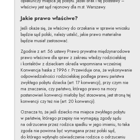
opiekuńczy miejsca jej pobytu. Jeżeli brak i tej podstawy –
właściwy jest sąd rejonowy dla m.st. Warszawy.
Jakie prawo właściwe?
Jeśli okaże się, że właściwy do orzekania w sprawie wniosku
będzie sąd polski, należy ustalić, jakie prawo materialne
będzie musiał zastosować.
Zgodnie z art. 56 ustawy Prawo prywatne międzynarodowe
prawo właściwe dla spraw z zakresu władzy rodzicielskiej
i kontaktów z dzieckiem określa wspomniana wcześniej
Konwencja haska z 1996 r. Przewiduje ona, że wykonywanie
odpowiedzialności rodzicielskiej podlega prawu państwa
zwykłego pobytu dziecka (art. 17 konwencji), przy czym nie
ma znaczenia, czy państwo, którego prawo na mocy
postanowień konwencji miałoby być stosowane, jest stroną tej
konwencji czy też nie (art. 20 konwencji).
Oznacza to, że jeśli dziecko ma miejsce zwykłego pobytu
w państwie, którego przepisy nie wymagają zgody sądu
na odrzucenie przez rodzica spadku w jego imieniu, to taka
zgoda nie powinna być wymagana przez polski sąd,
do którego wpłynęło oświadczenie rodzica o odrzuceniu