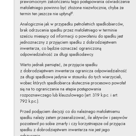
prawomocnym zakończeniu tego postępowania oświadczenie
małoletniego powinno być złożone niezwłocznie, chyba że
6
termin ten jeszcze nie upłynął
.
Analogicznie jak w przypadku pełnoletnich spadkobierców,
brak odrzucenia spadku przez małoletniego w terminie
sześciu miesięcy od informacji o powołaniu do spadku jest
jednoznaczny z przyjęciem spadku z dobrodziejstwem
inwentarza, co będzie oznaczać ograniczoną
odpowiedzialność za długi spadkodawcy.
Warto jednak pamiętać, że przyjęcie spadku
z dobrodziejstwem inwentarza ogranicza odpowiedzialność
za długi spadkowe jedynie w stosunku do tych wierzycieli,
wobec których spadkobierca skutecznie procesowo powołał
się na to ograniczenie na etapie postępowania
rozpoznawczego lub klauzulowego (art. 319 k.p.c. i art.
792 k.p.c.).
Przed podjęciem decyzji co do należnego małoletniemu
spadku należy zatem przeanalizować, ile aktywów i pasywów
pozostawił po sobie zmarły i czy korzystniejsze od przyjęcia
spadku z dobrodziejstwem inwentarza nie jest jego
odrzucenie.