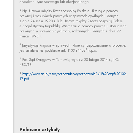
charakteru tymczasowego lub okazjonalnego.
3
Np. Umowa między Rzeczpospolitą Polska a Ukrainą o pomocy
prawnej i stosunkach prawnych w sprawach cywilnych i karnych
z dnia 24 maja 1993 r. lub Umowa między Rzecząpospolitą Polską
a Socjalistyczną Republiką Wietnamu o pomocy prawnej i stosunkach
prawnych w sprawach cywilnych, rodzinnych i karnych z dnia 22
marca 1993 r.
4
Jurysdykcja krajowa w sprawach, które są rozpoznawane w procesie,
2
jest ustalana na podstawie art. 1103 i 1103
k.p.c.
5
Por. Sąd Okręgowy w Tarnowie, wyrok z 20 lutego 2014 r., I Ca
483/13.
6
http://www.sn.pl/sites/orzecznictwo/orzeczenia3/iii%20czp%20102-
Uwaga, link zostanie otwarty w nowym oknie
17.pdf
Anna Olejniczak-Michalska
Inne tej autorki
Profil autorki
Uwaga, link zostanie otwarty w nowym oknie
Polecane artykuły