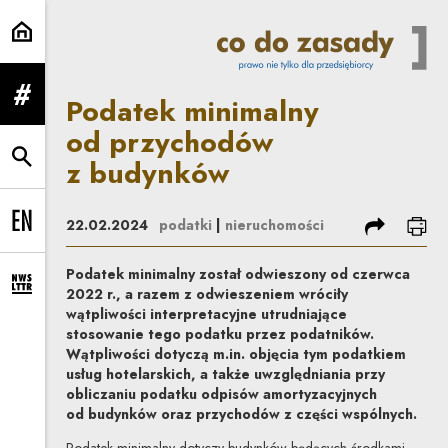
Podatek minimalny od przychodó
Podatek minimalny
rozwiń menu
od przychodów
z budynków
rozwiń wyszukiwarkę
podziel się
dru
22.02.2024
podatki
|
nieruchomości
Change language to EN
Podatek minimalny został odwieszony od czerwca
rozwiń formularz zapisu na newsletter
2022 r., a razem z odwieszeniem wróciły
wątpliwości interpretacyjne utrudniające
stosowanie tego podatku przez podatników.
Wątpliwości dotyczą m.in. objęcia tym podatkiem
usług hotelarskich, a także uwzględniania przy
obliczaniu podatku odpisów amortyzacyjnych
od budynków oraz przychodów z części wspólnych.