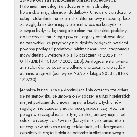
Natomiast inne usługi świadczone w ramach usługi
hotelarskiej mają charakter dodatkowy. Umowa o świadczenie
usług hotelarskich ma zatem charakter umowy mieszanej, lecz
ze względu na dominujący element w postaci korzystania
z części budynku będącego hotelem ma charakter podobny
do umowy najmu. Z tego powodu organy podatkowe stoją
na stanowisku, że przychody z budynków będących hotelami
powinny podlegać podatkowi minimalnemu (por. interpretacja
indywidualna Dyrektora KIS z 13 października 2023 r., nr
0111-KDIB1-1.4010.447.2023.2.BS). Analogiczne stanowisko
znalazło również odzwierciedlenie w orzecznictwie sądów
administracyjnych (por. wyrok NSA z 7 lutego 2023 r., II FSK
1717/20).
Jednakże kształtująca się dominująca linia orzecznicza opiera
się na stanowisku, że umowa o świadczenie usług hotelarskich
nie jest podobna do umowy najmu, a każda z tych umów
reguluje inne dziedziny aktywności gospodarczej. Różnica
polega w szczególności na tym, że istotą umowy najmu jest
oddanie rzeczy do używania (korzystania), natomiast istotą
umowy o świadczenie usług hotelarskich jest udostępnianie
określonych części hotelu na potrzeby krótkoterminowego