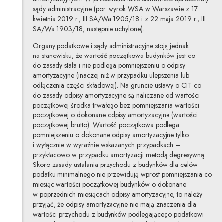
sądy administracyjne (por. wyrok WSA w Warszawie z 17
kwietnia 2019 r., III SA/Wa 1905/18 i z 22 maja 2019 r., III
SA/Wa 1903/18, następnie uchylone).
Organy podatkowe i sądy administracyjne stoją jednak
na stanowisku, że wartość początkowa budynków jest co
do zasady stała i nie podlega pomniejszeniu o odpisy
amortyzacyjne (inaczej niż w przypadku ulepszenia lub
odłączenia części składowej). Na gruncie ustawy o CIT co
do zasady odpisy amortyzacyjne są naliczane od wartości
początkowej środka trwałego bez pomniejszania wartości
początkowej o dokonane odpisy amortyzacyjne (wartości
początkowej brutto). Wartość początkowa podlega
pomniejszeniu o dokonane odpisy amortyzacyjne tylko
i wyłącznie w wyraźnie wskazanych przypadkach –
przykładowo w przypadku amortyzacji metodą degresywną.
Skoro zasady ustalania przychodu z budynków dla celów
podatku minimalnego nie przewidują wprost pomniejszania co
miesiąc wartości początkowej budynków o dokonane
w poprzednich miesiącach odpisy amortyzacyjne, to należy
przyjąć, że odpisy amortyzacyjne nie mają znaczenia dla
wartości przychodu z budynków podlegającego podatkowi