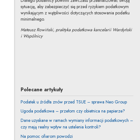
Dlatego podatnicy powinni zawczasu przeanalizować swoją
sytuację, aby zabezpieczyć się przed ryzykiem podatkowym
wynikającym z wątpliwości dotyczących stosowania podatku
minimalnego.
Mateusz Rowiński, praktyka podatkowa kancelarii Wardyński
i Wspólnicy
Mateusz Rowiński
Inne tego autora
Polecane artykuły
Podatek u źródła znów przed TSUE – sprawa Neo Group
Ugoda podatkowa – przełom czy obietnica na papierze?
Dane uzyskane w ramach wymiany informacji podatkowych –
czy mają realny wpływ na ustalenia kontroli?
Na pomoc ofiarom powodzi