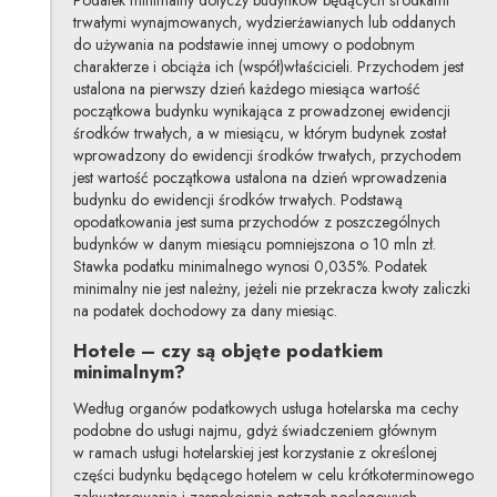
Podatek minimalny dotyczy budynków będących środkami
trwałymi wynajmowanych, wydzierżawianych lub oddanych
do używania na podstawie innej umowy o podobnym
charakterze i obciąża ich (współ)właścicieli. Przychodem jest
ustalona na pierwszy dzień każdego miesiąca wartość
początkowa budynku wynikająca z prowadzonej ewidencji
środków trwałych, a w miesiącu, w którym budynek został
wprowadzony do ewidencji środków trwałych, przychodem
jest wartość początkowa ustalona na dzień wprowadzenia
budynku do ewidencji środków trwałych. Podstawą
opodatkowania jest suma przychodów z poszczególnych
budynków w danym miesiącu pomniejszona o 10 mln zł.
Stawka podatku minimalnego wynosi 0,035%. Podatek
minimalny nie jest należny, jeżeli nie przekracza kwoty zaliczki
na podatek dochodowy za dany miesiąc.
Hotele – czy są objęte podatkiem
minimalnym?
Według organów podatkowych usługa hotelarska ma cechy
podobne do usługi najmu, gdyż świadczeniem głównym
w ramach usługi hotelarskiej jest korzystanie z określonej
części budynku będącego hotelem w celu krótkoterminowego
zakwaterowania i zaspokojenia potrzeb noclegowych.