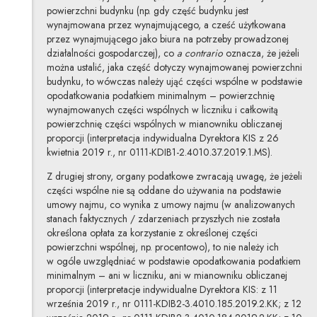
powierzchni budynku (np. gdy część budynku jest
wynajmowana przez wynajmującego, a cześć użytkowana
przez wynajmującego jako biura na potrzeby prowadzonej
działalności gospodarczej), co
a contrario
oznacza, że jeżeli
można ustalić, jaka część dotyczy wynajmowanej powierzchni
budynku, to wówczas należy ująć części wspólne w podstawie
opodatkowania podatkiem minimalnym – powierzchnię
wynajmowanych części wspólnych w liczniku i całkowitą
powierzchnię części wspólnych w mianowniku obliczanej
proporcji (interpretacja indywidualna Dyrektora KIS z 26
kwietnia 2019 r., nr 0111-KDIB1-2.4010.37.2019.1.MS).
Z drugiej strony, organy podatkowe zwracają uwagę, że jeżeli
części wspólne nie są oddane do używania na podstawie
umowy najmu, co wynika z umowy najmu (w analizowanych
stanach faktycznych / zdarzeniach przyszłych nie została
określona opłata za korzystanie z określonej części
powierzchni wspólnej, np. procentowo), to nie należy ich
w ogóle uwzględniać w podstawie opodatkowania podatkiem
minimalnym – ani w liczniku, ani w mianowniku obliczanej
proporcji (interpretacje indywidualne Dyrektora KIS: z 11
września 2019 r., nr 0111-KDIB2-3.4010.185.2019.2.KK; z 12