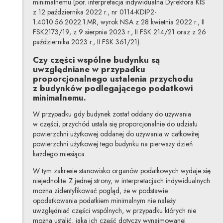
minimalnemu (por. interpretacja indywidualna Dyrektora KIS
z 12 października 2022 r., nr 0114-KDIP2-
1.4010.56.2022.1.MR, wyrok NSA z 28 kwietnia 2022 r., II
FSK2173/19, z 9 sierpnia 2023 r., II FSK 214/21 oraz z 26
października 2023 r., II FSK 361/21).
Czy części wspólne budynku są
uwzględniane w przypadku
proporcjonalnego ustalenia przychodu
z budynków podlegającego podatkowi
minimalnemu.
W przypadku gdy budynek został oddany do używania
w części, przychód ustala się proporcjonalnie do udziału
powierzchni użytkowej oddanej do używania w całkowitej
powierzchni użytkowej tego budynku na pierwszy dzień
każdego miesiąca.
W tym zakresie stanowisko organów podatkowych wydaje się
niejednolite. Z jednej strony, w interpretacjach indywidualnych
można zidentyfikować pogląd, że w podstawie
opodatkowania podatkiem minimalnym nie należy
uwzględniać części wspólnych, w przypadku których nie
można ustalić, jaka ich część dotyczy wynajmowanej