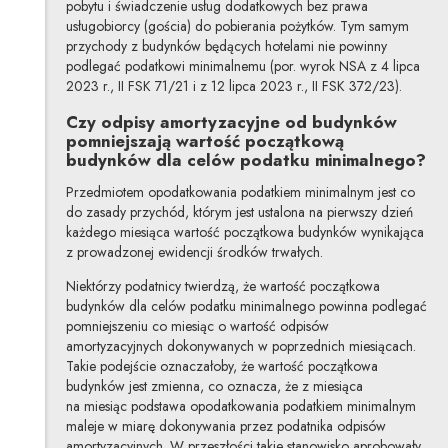
pobytu i świadczenie usług dodatkowych bez prawa
usługobiorcy (gościa) do pobierania pożytków. Tym samym
przychody z budynków będących hotelami nie powinny
podlegać podatkowi minimalnemu (por. wyrok NSA z 4 lipca
2023 r., II FSK 71/21 i z 12 lipca 2023 r., II FSK 372/23).
Czy odpisy amortyzacyjne od budynków
pomniejszają wartość początkową
budynków dla celów podatku minimalnego?
Przedmiotem opodatkowania podatkiem minimalnym jest co
do zasady przychód, którym jest ustalona na pierwszy dzień
każdego miesiąca wartość początkowa budynków wynikająca
z prowadzonej ewidencji środków trwałych.
Niektórzy podatnicy twierdzą, że wartość początkowa
budynków dla celów podatku minimalnego powinna podlegać
pomniejszeniu co miesiąc o wartość odpisów
amortyzacyjnych dokonywanych w poprzednich miesiącach.
Takie podejście oznaczałoby, że wartość początkowa
budynków jest zmienna, co oznacza, że z miesiąca
na miesiąc podstawa opodatkowania podatkiem minimalnym
maleje w miarę dokonywania przez podatnika odpisów
amortyzacyjnych. W przeszłości takie stanowisko aprobowały