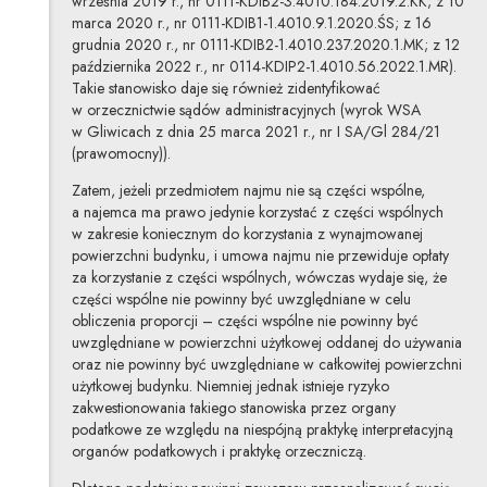
września 2019 r., nr 0111-KDIB2-3.4010.184.2019.2.KK; z 10
marca 2020 r., nr 0111-KDIB1-1.4010.9.1.2020.ŚS; z 16
grudnia 2020 r., nr 0111-KDIB2-1.4010.237.2020.1.MK; z 12
października 2022 r., nr 0114-KDIP2-1.4010.56.2022.1.MR).
Takie stanowisko daje się również zidentyfikować
w orzecznictwie sądów administracyjnych (wyrok WSA
w Gliwicach z dnia 25 marca 2021 r., nr I SA/Gl 284/21
(prawomocny)).
Zatem, jeżeli przedmiotem najmu nie są części wspólne,
a najemca ma prawo jedynie korzystać z części wspólnych
w zakresie koniecznym do korzystania z wynajmowanej
powierzchni budynku, i umowa najmu nie przewiduje opłaty
za korzystanie z części wspólnych, wówczas wydaje się, że
części wspólne nie powinny być uwzględniane w celu
obliczenia proporcji – części wspólne nie powinny być
uwzględniane w powierzchni użytkowej oddanej do używania
oraz nie powinny być uwzględniane w całkowitej powierzchni
użytkowej budynku. Niemniej jednak istnieje ryzyko
zakwestionowania takiego stanowiska przez organy
podatkowe ze względu na niespójną praktykę interpretacyjną
organów podatkowych i praktykę orzeczniczą.