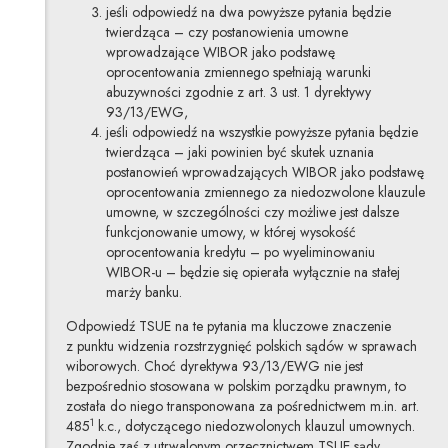
jeśli odpowiedź na dwa powyższe pytania będzie
twierdząca – czy postanowienia umowne
wprowadzające WIBOR jako podstawę
oprocentowania zmiennego spełniają warunki
abuzywności zgodnie z art. 3 ust. 1 dyrektywy
93/13/EWG,
jeśli odpowiedź na wszystkie powyższe pytania będzie
twierdząca – jaki powinien być skutek uznania
postanowień wprowadzających WIBOR jako podstawę
oprocentowania zmiennego za niedozwolone klauzule
umowne, w szczególności czy możliwe jest dalsze
funkcjonowanie umowy, w której wysokość
oprocentowania kredytu – po wyeliminowaniu
WIBOR-u – będzie się opierała wyłącznie na stałej
marży banku.
Odpowiedź TSUE na te pytania ma kluczowe znaczenie
z punktu widzenia rozstrzygnięć polskich sądów w sprawach
wiborowych. Choć dyrektywa 93/13/EWG nie jest
bezpośrednio stosowana w polskim porządku prawnym, to
została do niego transponowana za pośrednictwem m.in. art.
1
485
k.c., dotyczącego niedozwolonych klauzul umownych.
Zgodnie zaś z utrwalonym orzecznictwem TSUE sądy