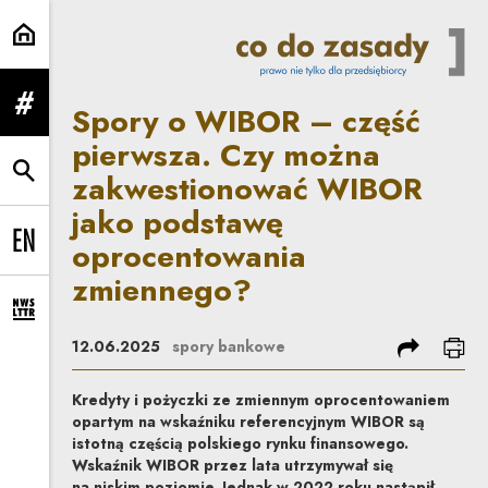
Spory o WIBOR – część pierwsza
Spory o WIBOR – część
rozwiń menu
pierwsza. Czy można
zakwestionować WIBOR
rozwiń wyszukiwarkę
jako podstawę
oprocentowania
Change language to EN
zmiennego?
rozwiń formularz zapisu na newsletter
podziel się
dru
12.06.2025
spory bankowe
Kredyty i pożyczki ze zmiennym oprocentowaniem
opartym na wskaźniku referencyjnym WIBOR są
istotną częścią polskiego rynku finansowego.
Wskaźnik WIBOR przez lata utrzymywał się
na niskim poziomie. Jednak w 2022 roku nastąpił