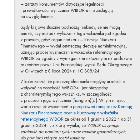
– zarzuty konsumentów dotyczące legalności
i prawidłowości wyliczania WIBOR-u nie zasługują
na uwzględnienie.
Sądy krajowe słusznie podnoszą niekiedy, że nie mogą
badać, czy metoda wyliczania tego wskaźnika jest zgodna
z prawem, gdyż organ nadzoru – Komisja Nadzoru
Finansowego – wydał ostateczną decyzję administracyjną,
uznając proces wyznaczania wskaźnika referencyjnego
WIBOR za zgodny z wymaganiami nałożonymi na podstawie
przepisów prawa Unii Europejskiej (wyrok Sądu Okręgowego
w Gliwicach z 8 lipca 2024 r., I C 308/24).
Z kolei zarzut, że poszczególne banki mogłyby arbitralnie
wpływać na wysokość WIBOR-u, jest niezgodny
z charakterystyką tego wskaźnika, w szczególności
z procesem jego wyliczania (fixingiem)[6]. W tym miejscu
warto również wspomnieć o
przeprowadzonej przez Komisję
Nadzoru Finansowego ocenie kluczowego wskaźnika
Uwaga, link zostanie otwarty w nowym ok
referencyjnego WIBOR
za okres od 1 grudnia 2022 r. do 31
grudnia 2024 r., z której wynika, że
WIBOR utrzymuje
zdolność do pomiaru rynku oraz realiów gospodarczych,
do pomiaru których został ustalony
.