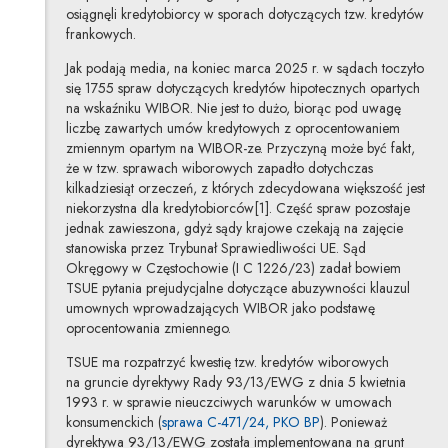
osiągnęli kredytobiorcy w sporach dotyczących tzw. kredytów
frankowych.
Jak podają media, na koniec marca 2025 r. w sądach toczyło
się 1755 spraw dotyczących kredytów hipotecznych opartych
na wskaźniku WIBOR. Nie jest to dużo, biorąc pod uwagę
liczbę zawartych umów kredytowych z oprocentowaniem
zmiennym opartym na WIBOR-ze. Przyczyną może być fakt,
że w tzw. sprawach wiborowych zapadło dotychczas
kilkadziesiąt orzeczeń, z których zdecydowana większość jest
niekorzystna dla kredytobiorców[1]. Część spraw pozostaje
jednak zawieszona, gdyż sądy krajowe czekają na zajęcie
stanowiska przez Trybunał Sprawiedliwości UE. Sąd
Okręgowy w Częstochowie (I C 1226/23) zadał bowiem
TSUE pytania prejudycjalne dotyczące abuzywności klauzul
umownych wprowadzających WIBOR jako podstawę
oprocentowania zmiennego.
TSUE ma rozpatrzyć kwestię tzw. kredytów wiborowych
na gruncie dyrektywy Rady 93/13/EWG z dnia 5 kwietnia
1993 r. w sprawie nieuczciwych warunków w umowach
Uwaga, link zostanie
konsumenckich (
sprawa C-471/24, PKO BP
). Ponieważ
dyrektywa 93/13/EWG została implementowana na grunt