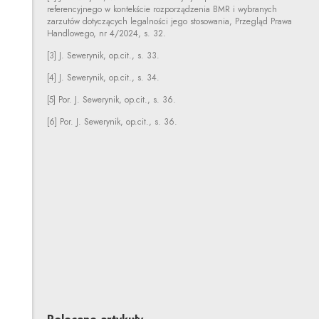
referencyjnego w kontekście rozporządzenia BMR i wybranych
zarzutów dotyczących legalności jego stosowania, Przegląd Prawa
Handlowego, nr 4/2024, s. 32.
[3] J. Sewerynik, op.cit., s. 33.
[4] J. Sewerynik, op.cit., s. 34.
[5] Por. J. Sewerynik, op.cit., s. 36.
[6] Por. J. Sewerynik, op.cit., s. 36.
Mateusz Kosiorowski
Inne tego autora
Profil autora
Uwaga, link zostanie otwarty w nowym oknie
Anna Szczęsna
Inne tej autorki
Profil autorki
Uwaga, link zostanie otwarty w nowym oknie