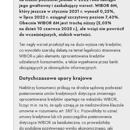
jego gwałtowny i zaskakujący wzrost. WIBOR 6M,
który jeszcze w styczniu 2021 r. wynosił 0,25%,
w lipcu 2022 r. osiągnął szczytowy poziom 7,43%.
Obecnie WIBOR 6M jest trochę niższy (5,05%
na dzień 10 czerwca 2025 r.), ale wciąż nie powrócił
do wcześniejszych, niskich wartości.
Ten nagły wzrost przełożył się na dużo wyższe raty kredytów,
co wywołało szeroką debatę na temat legalności stosowania
WIBOR-u jako elementu oprocentowania kredytów
udzielanych konsumentów, a także wypełniania przez banki
obciążających je obowiązków informacyjnych.
Dotychczasowe spory krajowe
Niektórzy konsumenci próbują na drodze sądowej podważać
postanowienia umów kredytowych dotyczące zmiennego
oprocentowania kredytów opartego na wskaźniku WIBOR,
licząc m.in. na to, że sądy uznają je za niedozwolone klauzule
1
umowne w rozumieniu art. 385
k.c. Pozwoliłoby to uznać
umowy kredytowe lub ich poszczególne postanowienia
dotyczące WIBOR za bezskuteczne, co prowadziłoby
do podobnie pozytywnego wyniku ekonomicznego, jaki