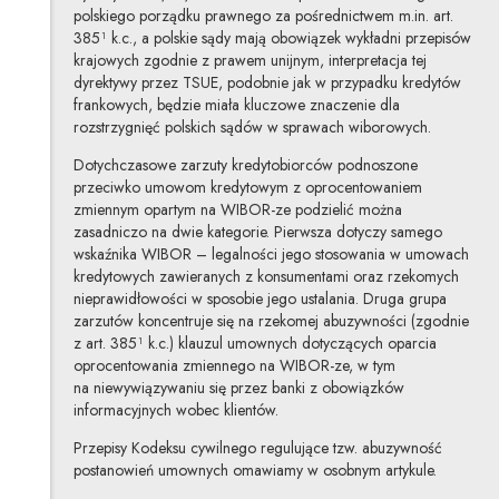
polskiego porządku prawnego za pośrednictwem m.in. art.
385¹ k.c., a polskie sądy mają obowiązek wykładni przepisów
krajowych zgodnie z prawem unijnym, interpretacja tej
dyrektywy przez TSUE, podobnie jak w przypadku kredytów
frankowych, będzie miała kluczowe znaczenie dla
rozstrzygnięć polskich sądów w sprawach wiborowych.
Dotychczasowe zarzuty kredytobiorców podnoszone
przeciwko umowom kredytowym z oprocentowaniem
zmiennym opartym na WIBOR-ze podzielić można
zasadniczo na dwie kategorie. Pierwsza dotyczy samego
wskaźnika WIBOR – legalności jego stosowania w umowach
kredytowych zawieranych z konsumentami oraz rzekomych
nieprawidłowości w sposobie jego ustalania. Druga grupa
zarzutów koncentruje się na rzekomej abuzywności (zgodnie
z art. 385¹ k.c.) klauzul umownych dotyczących oparcia
oprocentowania zmiennego na WIBOR-ze, w tym
na niewywiązywaniu się przez banki z obowiązków
informacyjnych wobec klientów.
Przepisy Kodeksu cywilnego regulujące tzw. abuzywność
postanowień umownych omawiamy w osobnym artykule.