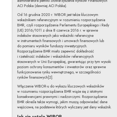
administratora pełniło Stowarzyszenie Rynków Finansowych
ACI Polska (dawniej ACI Polska).
Od 16 grudnia 2020 r. WIBOR jest także kluczowym
wskaźnikiem referencyjnym w rozumieniu rozporządzenia
BMR, czyli rozporządzenia Parlamentu Europejskiego i Rady
(UE) 2016/1011 z dnia 8 czerwca 2016 r. w sprawie
indeksów stosowanych jako wskaźniki referencyjne
w instrumentach finansowych i umowach finansowych lub
do pomiaru wyników funduszy inwestycyjnych.
Rozporządzenie BMR miało zapewnić dokładność
i rzetelność indeksów i wskaźników referencyjnych
stosowanych w Unii Europejskiej, gwarantując przy tym wysoki
poziom ochrony konsumentów i inwestorów oraz sprawne
funkcjonowanie rynku wewnętrznego, w szczególności
rynków finansowych[2].
Włączenie WIBOR-u do wykazu kluczowych wskaźników
w rozumieniu rozporządzenia BMR wiąże się z istotnymi
konsekwencjami prawnymi i nadzorczymi. Rozporządzenie
BMR określa także wymogi, jakim muszą odpowiadać dane
wejściowe, na podstawie których wyliczany jest dany wskaźnik.
Jak się ustala WIBOR