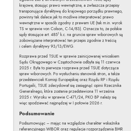
krajowe, stosując prawo wewnętrzne, a zwłaszcza przepisy
transponujące dyrektywę do krajowego porządku prawnego,
powinny tak dalece jak to możliwe interpretować prawo
wewnętrzne w sposób zgodny z prawem UE (tak m.in. wyrok
TS w sprawie von Colson, C-14/83). Oznacza to, że polskie
1
sądy stosujące art. 485
k.c. na gruncie spraw wiborowych są
zobowiązane interpretować ten przepis zgodnie z treścią
i celem dyrektywy 93/13/EWG.
Rozprawa przed TSUE w sprawie zainicjowanej wnioskiem
Sądu Okręgowego w Częstochowie odbyła się 11 czerwca
2025 r. Była to pierwsza rozprawa przed TSUE dotycząca
spraw wiborowych. Po wysłuchaniu stanowisk stron, a także
przedstawicieli Komisji Europejskiej oraz Rządu RP i Rządu
Portugalii, TSUE zdecydował się zasięgnąć opinii Rzecznika
Generalnego, która zostanie przedstawiona 11 września
2025 r. Wyroku w sprawie C-471/24, PKO BP należy się
więc spodziewać najprędzej w I połowie 2026 r.
Podsumowanie
Podsumowując – mając na względzie charakter wskaźnika
referencyjnego WIBOR oraz regulacje rozporządzenia BMR