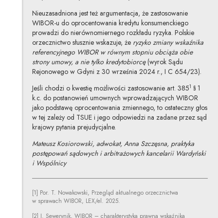
Nieuzasadniona jest też argumentacja, że zastosowanie
WIBOR-u do oprocentowania kredytu konsumenckiego
prowadzi do nierównomiernego rozkładu ryzyka. Polskie
orzecznictwo słusznie wskazuje, że
ryzyko zmiany wskaźnika
referencyjnego WIBOR w równym stopniu obciąża obie
strony umowy, a nie tylko kredytobiorcę
(wyrok Sądu
Rejonowego w Gdyni z 30 września 2024 r., I C 654/23).
1
Jeśli chodzi o kwestię możliwości zastosowanie art. 385
§ 1
k.c. do postanowień umownych wprowadzających WIBOR
jako podstawę oprocentowania zmiennego, to ostateczny głos
w tej zależy od TSUE i jego odpowiedzi na zadane przez sąd
krajowy pytania prejudycjalne.
Mateusz Kosiorowski, adwokat, Anna Szczęsna, praktyka
postępowań sądowych i arbitrażowych kancelarii Wardyński
i Wspólnicy
[1] Por. T. Nowakowski, Przegląd aktualnego orzecznictwa
w sprawach WIBOR, LEX/el. 2025.
[2] J. Sewerynik, WIBOR – charakterystyka prawna wskaźnika