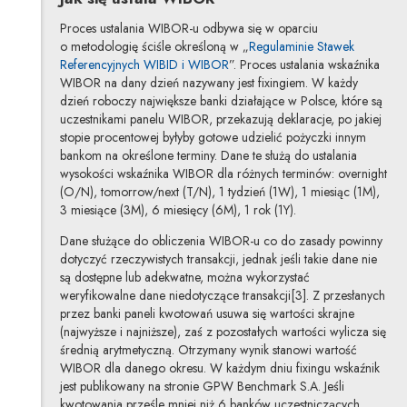
Proces ustalania WIBOR-u odbywa się w oparciu
o metodologię ściśle określoną w „
Regulaminie Stawek
Referencyjnych WIBID i WIBOR
”. Proces ustalania wskaźnika
WIBOR na dany dzień nazywany jest fixingiem. W każdy
dzień roboczy największe banki działające w Polsce, które są
uczestnikami panelu WIBOR, przekazują deklaracje, po jakiej
stopie procentowej byłyby gotowe udzielić pożyczki innym
bankom na określone terminy. Dane te służą do ustalania
wysokości wskaźnika WIBOR dla różnych terminów: overnight
(O/N), tomorrow/next (T/N), 1 tydzień (1W), 1 miesiąc (1M),
3 miesiące (3M), 6 miesięcy (6M), 1 rok (1Y).
Dane służące do obliczenia WIBOR-u co do zasady powinny
dotyczyć rzeczywistych transakcji, jednak jeśli takie dane nie
są dostępne lub adekwatne, można wykorzystać
weryfikowalne dane niedotyczące transakcji[3]. Z przesłanych
przez banki paneli kwotowań usuwa się wartości skrajne
(najwyższe i najniższe), zaś z pozostałych wartości wylicza się
średnią arytmetyczną. Otrzymany wynik stanowi wartość
WIBOR dla danego okresu. W każdym dniu fixingu wskaźnik
jest publikowany na stronie GPW Benchmark S.A. Jeśli
kwotowania prześle mniej niż 6 banków uczestniczących