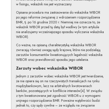
w fixingu, wskaźnik nie jest wyznaczany.
Opisana procedura ma zastosowanie do wskaźnika WIBOR
po jego reformie związanej z wdrożeniem rozporządzenia
BMR, tj. po 16 grudnia 2020 r. Niemniej nie oznacza to, że
wskaźnik WIBOR przed tą datą był wadliwy (w tym artykule
nie analizujemy wcześniejszego sposobu wyliczania wskaźnika
WIBOR).
Co ważne, na opisaną charakterystykę wskaźnika WIBOR
zwracają również uwagę sądy krajowe, które nie podzielają
zarzutów konsumentów kwestionujących legalność wskaźnika
WIBOR oraz prawidłowość sposobu jego ustalania.
Zarzuty wobec wskaźnika WIBOR
Jednym z zarzutów wobec wskaźnika WIBOR jest twierdzenie,
że nie opiera się on na rzeczywistych transakcjach na rynku
międzybankowym, lecz na arbitralnych kwotowaniach
banków, pozostających w konflikcie interesów[4]. W związku
z tym kwestionowana jest zgodność WIBOR-u z wymogami
unijnego rozporządzenia BMR. Poważne wątpliwości budzi
jednak to, czy sądy cywilne – ze względu na związanie