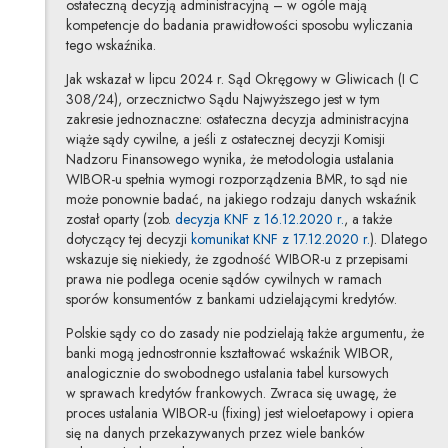
ostateczną decyzją administracyjną – w ogóle mają
kompetencje do badania prawidłowości sposobu wyliczania
tego wskaźnika.
Jak wskazał w lipcu 2024 r. Sąd Okręgowy w Gliwicach (I C
308/24), orzecznictwo Sądu Najwyższego jest w tym
zakresie jednoznaczne: ostateczna decyzja administracyjna
wiąże sądy cywilne, a jeśli z ostatecznej decyzji Komisji
Nadzoru Finansowego wynika, że metodologia ustalania
WIBOR-u spełnia wymogi rozporządzenia BMR, to sąd nie
może ponownie badać, na jakiego rodzaju danych wskaźnik
Uwaga, link zost
został oparty (zob.
decyzja KNF z 16.12.2020 r.
, a także
Uwaga, link 
dotyczący tej decyzji
komunikat KNF z 17.12.2020 r.
). Dlatego
wskazuje się niekiedy, że zgodność WIBOR-u z przepisami
prawa nie podlega ocenie sądów cywilnych w ramach
sporów konsumentów z bankami udzielającymi kredytów.
Polskie sądy co do zasady nie podzielają także argumentu, że
banki mogą jednostronnie kształtować wskaźnik WIBOR,
analogicznie do swobodnego ustalania tabel kursowych
w sprawach kredytów frankowych. Zwraca się uwagę, że
proces ustalania WIBOR-u (fixing) jest wieloetapowy i opiera
się na danych przekazywanych przez wiele banków