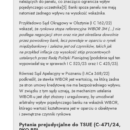
należących do panelu, co znacząco ogranicza wpływ
pojedynczego uczestnika[5]. Banki spoza panelu nie mają
natomiast żadnego wpływu na wysokość wskaźnika.
Przykładowo Sąd Okręgowy w Olsztynie (I C 162/22)
wskazał, że
rynkowa stopa referencyjna WIBOR 3M (...) nie
podlega negocjacji stron oraz nie jest określana dowolnie
przez powodowy bank, lecz powstaje w oparciu o rynek
międzybankowy i zależna jest od czynników, takich jak
na przykład inflacja czy wysokość stóp procentowych
ustalanych przez Radę Polityki Pieniężnej
(podobnie sąd ten
wypowiadał się w sprawach I C 523/23 oraz I C 425/23).
Również Sąd Apelacyjny w Poznaniu (I ACa 368/22)
podkreślił, że stawka WIBOR jest wartością, na którą żadna
ze stron umowy kredytowej nie ma bezpośredniego wpływu.
W związku z tym sądy uznają, że mechanizm ustalania
WIBOR-u jest zbyt złożony i uregulowany, by umożliwiał
arbitralny wpływ pojedynczego banku na wskaźnik WIBOR,
którego wartość kształtowana jest w oparciu o obiektywne
i zewnętrzne czynniki rynkowe.
Pytania prejudycjalne do TSUE (C-471/24,
PKO BP)