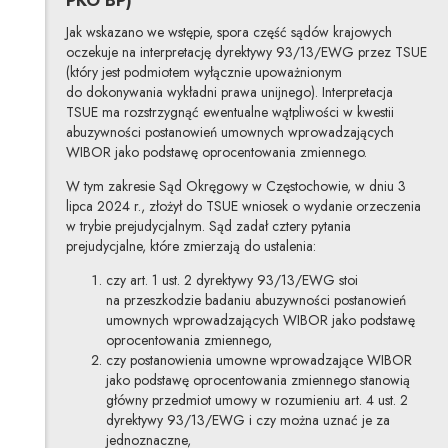
Jak wskazano we wstępie, spora część sądów krajowych
oczekuje na interpretację dyrektywy 93/13/EWG przez TSUE
(który jest podmiotem wyłącznie upoważnionym
do dokonywania wykładni prawa unijnego). Interpretacja
TSUE ma rozstrzygnąć ewentualne wątpliwości w kwestii
abuzywności postanowień umownych wprowadzających
WIBOR jako podstawę oprocentowania zmiennego.
W tym zakresie Sąd Okręgowy w Częstochowie, w dniu 3
lipca 2024 r., złożył do TSUE wniosek o wydanie orzeczenia
w trybie prejudycjalnym. Sąd zadał cztery pytania
prejudycjalne, które zmierzają do ustalenia:
czy art. 1 ust. 2 dyrektywy 93/13/EWG stoi
na przeszkodzie badaniu abuzywności postanowień
umownych wprowadzających WIBOR jako podstawę
oprocentowania zmiennego,
czy postanowienia umowne wprowadzające WIBOR
jako podstawę oprocentowania zmiennego stanowią
główny przedmiot umowy w rozumieniu art. 4 ust. 2
dyrektywy 93/13/EWG i czy można uznać je za
jednoznaczne,