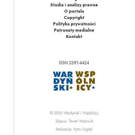
Studia i analizy prawne
O portalu
Copyright
Polityka prywatności
Patronaty medialne
Kontakt
ISSN 2391-4424
Uwaga, link zostanie 
Uwaga, link zostanie o
© 2026
Wardyński i Wspólnicy
Uwaga, link zostanie otwa
Zdjęcia:
Paweł Wodnicki
Uwaga, link zostanie otwa
Realizacja:
Rytm.Digital