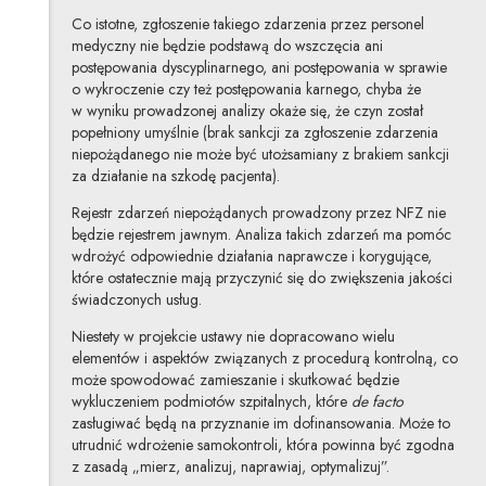
Co istotne, zgłoszenie takiego zdarzenia przez personel
medyczny nie będzie podstawą do wszczęcia ani
postępowania dyscyplinarnego, ani postępowania w sprawie
o wykroczenie czy też postępowania karnego, chyba że
w wyniku prowadzonej analizy okaże się, że czyn został
popełniony umyślnie (brak sankcji za zgłoszenie zdarzenia
niepożądanego nie może być utożsamiany z brakiem sankcji
za działanie na szkodę pacjenta).
Rejestr zdarzeń niepożądanych prowadzony przez NFZ nie
będzie rejestrem jawnym. Analiza takich zdarzeń ma pomóc
wdrożyć odpowiednie działania naprawcze i korygujące,
które ostatecznie mają przyczynić się do zwiększenia jakości
świadczonych usług.
Niestety w projekcie ustawy nie dopracowano wielu
elementów i aspektów związanych z procedurą kontrolną, co
może spowodować zamieszanie i skutkować będzie
wykluczeniem podmiotów szpitalnych, które
de facto
zasługiwać będą na przyznanie im dofinansowania. Może to
utrudnić wdrożenie samokontroli, która powinna być zgodna
z zasadą „mierz, analizuj, naprawiaj, optymalizuj”.