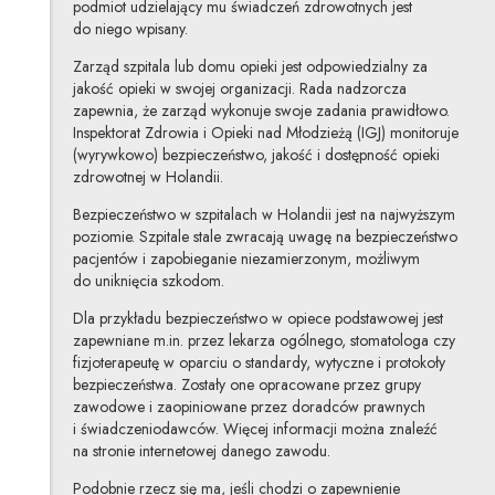
podmiot udzielający mu świadczeń zdrowotnych jest
do niego wpisany.
Zarząd szpitala lub domu opieki jest odpowiedzialny za
jakość opieki w swojej organizacji. Rada nadzorcza
zapewnia, że zarząd wykonuje swoje zadania prawidłowo.
Inspektorat Zdrowia i Opieki nad Młodzieżą (IGJ) monitoruje
(wyrywkowo) bezpieczeństwo, jakość i dostępność opieki
zdrowotnej w Holandii.
Bezpieczeństwo w szpitalach w Holandii jest na najwyższym
poziomie. Szpitale stale zwracają uwagę na bezpieczeństwo
pacjentów i zapobieganie niezamierzonym, możliwym
do uniknięcia szkodom.
Dla przykładu bezpieczeństwo w opiece podstawowej jest
zapewniane m.in. przez lekarza ogólnego, stomatologa czy
fizjoterapeutę w oparciu o standardy, wytyczne i protokoły
bezpieczeństwa. Zostały one opracowane przez grupy
zawodowe i zaopiniowane przez doradców prawnych
i świadczeniodawców. Więcej informacji można znaleźć
na stronie internetowej danego zawodu.
Podobnie rzecz się ma, jeśli chodzi o zapewnienie