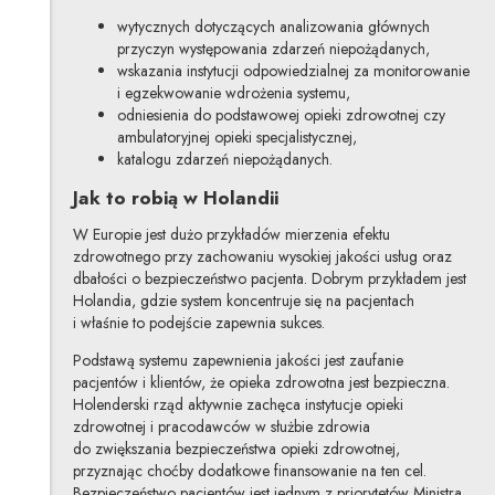
wytycznych dotyczących analizowania głównych
przyczyn występowania zdarzeń niepożądanych,
wskazania instytucji odpowiedzialnej za monitorowanie
i egzekwowanie wdrożenia systemu,
odniesienia do podstawowej opieki zdrowotnej czy
ambulatoryjnej opieki specjalistycznej,
katalogu zdarzeń niepożądanych.
Jak to robią w Holandii
W Europie jest dużo przykładów mierzenia efektu
zdrowotnego przy zachowaniu wysokiej jakości usług oraz
dbałości o bezpieczeństwo pacjenta. Dobrym przykładem jest
Holandia, gdzie system koncentruje się na pacjentach
i właśnie to podejście zapewnia sukces.
Podstawą systemu zapewnienia jakości jest zaufanie
pacjentów i klientów, że opieka zdrowotna jest bezpieczna.
Holenderski rząd aktywnie zachęca instytucje opieki
zdrowotnej i pracodawców w służbie zdrowia
do zwiększania bezpieczeństwa opieki zdrowotnej,
przyznając choćby dodatkowe finansowanie na ten cel.
Bezpieczeństwo pacjentów jest jednym z priorytetów Ministra