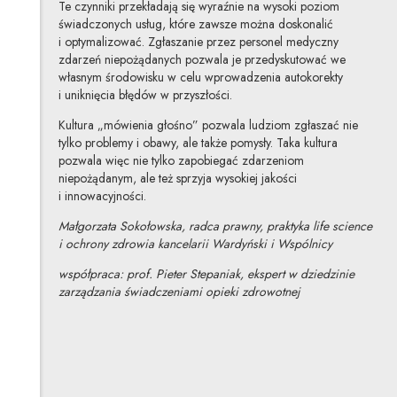
Te czynniki przekładają się wyraźnie na wysoki poziom
świadczonych usług, które zawsze można doskonalić
i optymalizować. Zgłaszanie przez personel medyczny
zdarzeń niepożądanych pozwala je przedyskutować we
własnym środowisku w celu wprowadzenia autokorekty
i uniknięcia błędów w przyszłości.
Kultura „mówienia głośno” pozwala ludziom zgłaszać nie
tylko problemy i obawy, ale także pomysły. Taka kultura
pozwala więc nie tylko zapobiegać zdarzeniom
niepożądanym, ale też sprzyja wysokiej jakości
i innowacyjności.
Małgorzata Sokołowska, radca prawny, praktyka life science
i ochrony zdrowia kancelarii Wardyński i Wspólnicy
współpraca: prof. Pieter Stepaniak, ekspert w dziedzinie
zarządzania świadczeniami opieki zdrowotnej
Małgorzata Sokołowska
Inne tej autorki