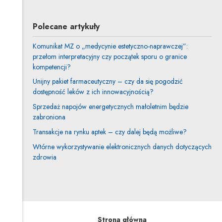
Profil autorki
Uwaga, link zostanie otwarty w nowym oknie
Polecane artykuły
Komunikat MZ o „medycynie estetyczno-naprawczej”:
przełom interpretacyjny czy początek sporu o granice
kompetencji?
Unijny pakiet farmaceutyczny – czy da się pogodzić
dostępność leków z ich innowacyjnością?
Sprzedaż napojów energetycznych małoletnim będzie
zabroniona
Transakcje na rynku aptek – czy dalej będą możliwe?
Wtórne wykorzystywanie elektronicznych danych dotyczących
zdrowia
Strona główna