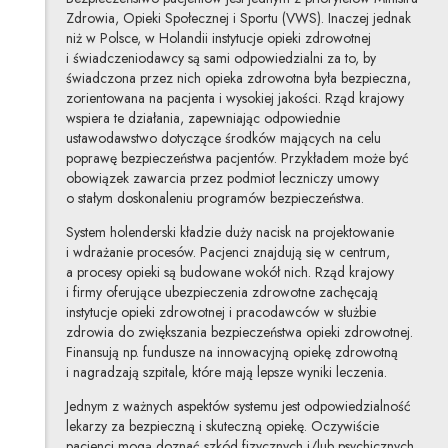
Zdrowia, Opieki Społecznej i Sportu (VWS). Inaczej jednak
niż w Polsce, w Holandii instytucje opieki zdrowotnej
i świadczeniodawcy są sami odpowiedzialni za to, by
świadczona przez nich opieka zdrowotna była bezpieczna,
zorientowana na pacjenta i wysokiej jakości. Rząd krajowy
wspiera te działania, zapewniając odpowiednie
ustawodawstwo dotyczące środków mających na celu
poprawę bezpieczeństwa pacjentów. Przykładem może być
obowiązek zawarcia przez podmiot leczniczy umowy
o stałym doskonaleniu programów bezpieczeństwa.
System holenderski kładzie duży nacisk na projektowanie
i wdrażanie procesów. Pacjenci znajdują się w centrum,
a procesy opieki są budowane wokół nich. Rząd krajowy
i firmy oferujące ubezpieczenia zdrowotne zachęcają
instytucje opieki zdrowotnej i pracodawców w służbie
zdrowia do zwiększania bezpieczeństwa opieki zdrowotnej.
Finansują np. fundusze na innowacyjną opiekę zdrowotną
i nagradzają szpitale, które mają lepsze wyniki leczenia.
Jednym z ważnych aspektów systemu jest odpowiedzialność
lekarzy za bezpieczną i skuteczną opiekę. Oczywiście
pacjenci mogą doznać szkód fizycznych i/lub psychicznych