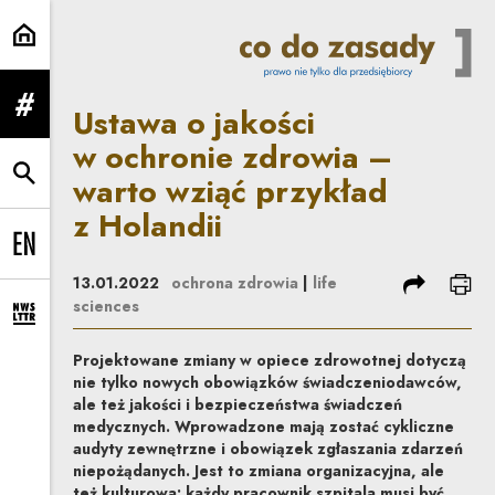
Ustawa o jakości w ochronie zdro
Ustawa o jakości
rozwiń menu
w ochronie zdrowia –
warto wziąć przykład
rozwiń wyszukiwarkę
z Holandii
Change language to EN
podziel się
dru
13.01.2022
ochrona zdrowia
|
life
sciences
rozwiń formularz zapisu na newsletter
Projektowane zmiany w opiece zdrowotnej dotyczą
nie tylko nowych obowiązków świadczeniodawców,
ale też jakości i bezpieczeństwa świadczeń
medycznych. Wprowadzone mają zostać cykliczne
audyty zewnętrzne i obowiązek zgłaszania zdarzeń
niepożądanych. Jest to zmiana organizacyjna, ale
też kulturowa: każdy pracownik szpitala musi być