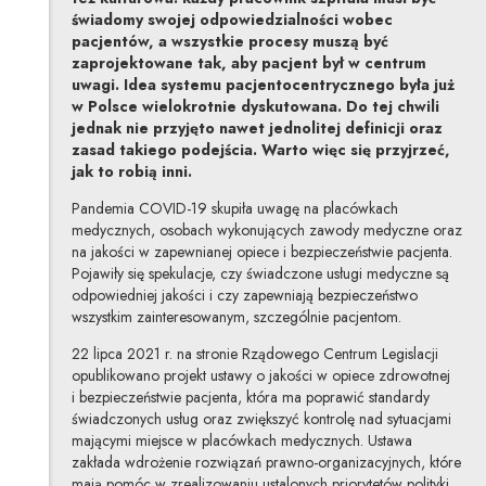
świadomy swojej odpowiedzialności wobec
pacjentów, a wszystkie procesy muszą być
zaprojektowane tak, aby pacjent był w centrum
uwagi. Idea systemu pacjentocentrycznego była już
w Polsce wielokrotnie dyskutowana. Do tej chwili
jednak nie przyjęto nawet jednolitej definicji oraz
zasad takiego podejścia. Warto więc się przyjrzeć,
jak to robią inni.
Pandemia COVID-19 skupiła uwagę na placówkach
medycznych, osobach wykonujących zawody medyczne oraz
na jakości w zapewnianej opiece i bezpieczeństwie pacjenta.
Pojawiły się spekulacje, czy świadczone usługi medyczne są
odpowiedniej jakości i czy zapewniają bezpieczeństwo
wszystkim zainteresowanym, szczególnie pacjentom.
22 lipca 2021 r. na stronie Rządowego Centrum Legislacji
opublikowano projekt ustawy o jakości w opiece zdrowotnej
i bezpieczeństwie pacjenta, która ma poprawić standardy
świadczonych usług oraz zwiększyć kontrolę nad sytuacjami
mającymi miejsce w placówkach medycznych. Ustawa
zakłada wdrożenie rozwiązań prawno-organizacyjnych, które
mają pomóc w zrealizowaniu ustalonych priorytetów polityki