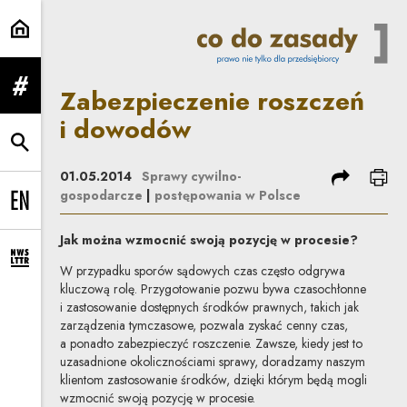
Zabezpieczenie roszczeń i dowod
Zabezpieczenie roszczeń
rozwiń menu
i dowodów
rozwiń wyszukiwarkę
podziel się
dru
01.05.2014
Sprawy cywilno-
gospodarcze
|
postępowania w Polsce
Change language to EN
Jak można wzmocnić swoją pozycję w procesie?
rozwiń formularz zapisu na newsletter
W przypadku sporów sądowych czas często odgrywa
kluczową rolę. Przygotowanie pozwu bywa czasochłonne
i zastosowanie dostępnych środków prawnych, takich jak
zarządzenia tymczasowe, pozwala zyskać cenny czas,
a ponadto zabezpieczyć roszczenie. Zawsze, kiedy jest to
uzasadnione okolicznościami sprawy, doradzamy naszym
klientom zastosowanie środków, dzięki którym będą mogli
wzmocnić swoją pozycję w procesie.