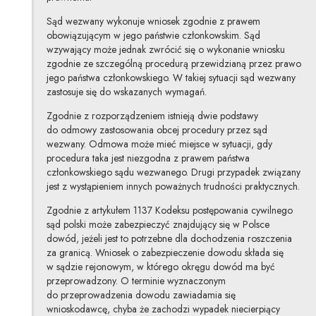
Sąd wezwany wykonuje wniosek zgodnie z prawem
obowiązującym w jego państwie członkowskim. Sąd
wzywający może jednak zwrócić się o wykonanie wniosku
zgodnie ze szczególną procedurą przewidzianą przez prawo
jego państwa członkowskiego. W takiej sytuacji sąd wezwany
zastosuje się do wskazanych wymagań.
Zgodnie z rozporządzeniem istnieją dwie podstawy
do odmowy zastosowania obcej procedury przez sąd
wezwany. Odmowa może mieć miejsce w sytuacji, gdy
procedura taka jest niezgodna z prawem państwa
członkowskiego sądu wezwanego. Drugi przypadek związany
jest z wystąpieniem innych poważnych trudności praktycznych.
Zgodnie z artykułem 1137 Kodeksu postępowania cywilnego
sąd polski może zabezpieczyć znajdujący się w Polsce
dowód, jeżeli jest to potrzebne dla dochodzenia roszczenia
za granicą. Wniosek o zabezpieczenie dowodu składa się
w sądzie rejonowym, w którego okręgu dowód ma być
przeprowadzony. O terminie wyznaczonym
do przeprowadzenia dowodu zawiadamia się
wnioskodawcę, chyba że zachodzi wypadek niecierpiący