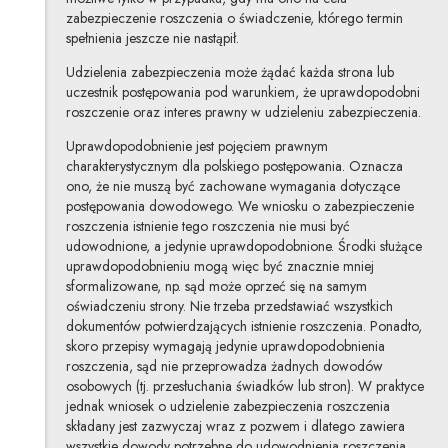
zabezpieczenie roszczenia o świadczenie, którego termin
spełnienia jeszcze nie nastąpił.
Udzielenia zabezpieczenia może żądać każda strona lub
uczestnik postępowania pod warunkiem, że uprawdopodobni
roszczenie oraz interes prawny w udzieleniu zabezpieczenia.
Uprawdopodobnienie jest pojęciem prawnym
charakterystycznym dla polskiego postępowania. Oznacza
ono, że nie muszą być zachowane wymagania dotyczące
postępowania dowodowego. We wniosku o zabezpieczenie
roszczenia istnienie tego roszczenia nie musi być
udowodnione, a jedynie uprawdopodobnione. Środki służące
uprawdopodobnieniu mogą więc być znacznie mniej
sformalizowane, np. sąd może oprzeć się na samym
oświadczeniu strony. Nie trzeba przedstawiać wszystkich
dokumentów potwierdzających istnienie roszczenia. Ponadto,
skoro przepisy wymagają jedynie uprawdopodobnienia
roszczenia, sąd nie przeprowadza żadnych dowodów
osobowych (tj. przesłuchania świadków lub stron). W praktyce
jednak wniosek o udzielenie zabezpieczenia roszczenia
składany jest zazwyczaj wraz z pozwem i dlatego zawiera
wszystkie dowody potrzebne do udowodnienia roszczenia,