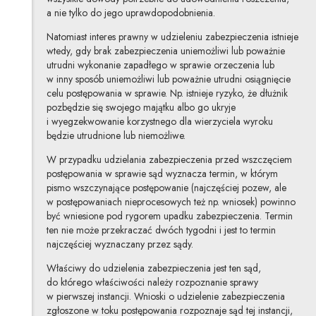
a nie tylko do jego uprawdopodobnienia.
Natomiast interes prawny w udzieleniu zabezpieczenia istnieje
wtedy, gdy brak zabezpieczenia uniemożliwi lub poważnie
utrudni wykonanie zapadłego w sprawie orzeczenia lub
w inny sposób uniemożliwi lub poważnie utrudni osiągnięcie
celu postępowania w sprawie. Np. istnieje ryzyko, że dłużnik
pozbędzie się swojego majątku albo go ukryje
i wyegzekwowanie korzystnego dla wierzyciela wyroku
będzie utrudnione lub niemożliwe.
W przypadku udzielania zabezpieczenia przed wszczęciem
postępowania w sprawie sąd wyznacza termin, w którym
pismo wszczynające postępowanie (najczęściej pozew, ale
w postępowaniach nieprocesowych też np. wniosek) powinno
być wniesione pod rygorem upadku zabezpieczenia. Termin
ten nie może przekraczać dwóch tygodni i jest to termin
najczęściej wyznaczany przez sądy.
Właściwy do udzielenia zabezpieczenia jest ten sąd,
do którego właściwości należy rozpoznanie sprawy
w pierwszej instancji. Wnioski o udzielenie zabezpieczenia
zgłoszone w toku postępowania rozpoznaje sąd tej instancji,