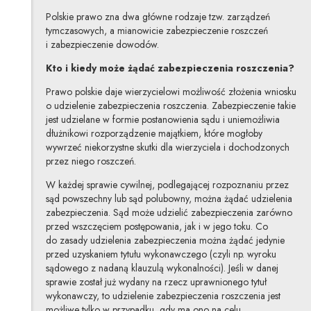
Polskie prawo zna dwa główne rodzaje tzw. zarządzeń
tymczasowych, a mianowicie zabezpieczenie roszczeń
i zabezpieczenie dowodów.
Kto i kiedy może żądać zabezpieczenia roszczenia?
Prawo polskie daje wierzycielowi możliwość złożenia wniosku
o udzielenie zabezpieczenia roszczenia. Zabezpieczenie takie
jest udzielane w formie postanowienia sądu i uniemożliwia
dłużnikowi rozporządzenie majątkiem, które mogłoby
wywrzeć niekorzystne skutki dla wierzyciela i dochodzonych
przez niego roszczeń.
W każdej sprawie cywilnej, podlegającej rozpoznaniu przez
sąd powszechny lub sąd polubowny, można żądać udzielenia
zabezpieczenia. Sąd może udzielić zabezpieczenia zarówno
przed wszczęciem postępowania, jak i w jego toku. Co
do zasady udzielenia zabezpieczenia można żądać jedynie
przed uzyskaniem tytułu wykonawczego (czyli np. wyroku
sądowego z nadaną klauzulą wykonalności). Jeśli w danej
sprawie został już wydany na rzecz uprawnionego tytuł
wykonawczy, to udzielenie zabezpieczenia roszczenia jest
możliwe tylko w przypadku, gdy ma ono na celu