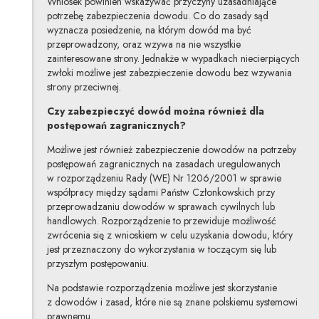
Wniosek powinien wskazywać przyczyny uzasadniające
potrzebę zabezpieczenia dowodu. Co do zasady sąd
wyznacza posiedzenie, na którym dowód ma być
przeprowadzony, oraz wzywa na nie wszystkie
zainteresowane strony. Jednakże w wypadkach niecierpiących
zwłoki możliwe jest zabezpieczenie dowodu bez wzywania
strony przeciwnej.
Czy zabezpieczyć dowód można również dla
postępowań zagranicznych?
Możliwe jest również zabezpieczenie dowodów na potrzeby
postępowań zagranicznych na zasadach uregulowanych
w rozporządzeniu Rady (WE) Nr 1206/2001 w sprawie
współpracy między sądami Państw Członkowskich przy
przeprowadzaniu dowodów w sprawach cywilnych lub
handlowych. Rozporządzenie to przewiduje możliwość
zwrócenia się z wnioskiem w celu uzyskania dowodu, który
jest przeznaczony do wykorzystania w toczącym się lub
przyszłym postępowaniu.
Na podstawie rozporządzenia możliwe jest skorzystanie
z dowodów i zasad, które nie są znane polskiemu systemowi
prawnemu.