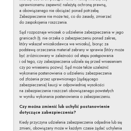
uprawnionemu zapewnić należytą ochronę prawną,
a obowiązanego nie obciążać ponad potrzebę.
Zabezpieczenie nie może też, co do zasady, zmierzać
do zaspokojenia roszczenia.
Sąd rozpoznaje wniosek o udzielenie zabezpieczenia w jego
granicach (tj. nie orzeka o zabezpieczeniu ponad zakres,
który wskazał wnioskodawca we wniosku), biorąc za
podstawę orzeczenia materiał zebrany w sprawie (który może
być zróżnicowany w zależności od etapu postępowania
i od tego, czy zabezpieczenia udziela się przed wniesieniem
czy po wniesieniu pozwu). Sąd może także uzależnić
wykonanie postanowienia o udzieleniu zabezpieczenia
od złożenia przez uprawnionego (żądającego
zabezpieczenia) kaucji w odpowiedniej wysokości
na zabezpieczenie roszczeń obowiązanego powstałych
w wyniku wykonania postanowienia o zabezpieczeniu.
Czy można zmienić lub uchylić postanowienie
dotyczące zabezpieczenia?
Kiedy przyczyna udzielenia zabezpieczenia odpadnie lub się
zmieni, obowiązany może w każdym czasie żądać uchylenia