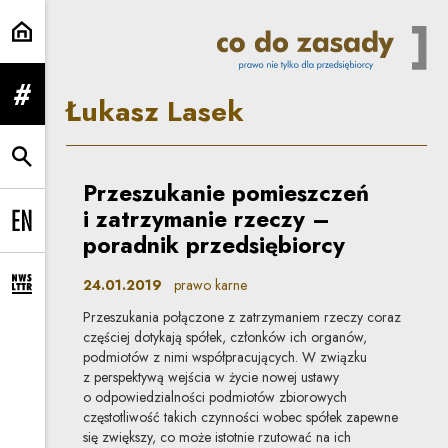
Łukasz Lasek | Co do zasady
Łukasz Lasek
rozwiń menu
rozwiń wyszukiwarkę
Przeszukanie pomieszczeń
i zatrzymanie rzeczy –
Change language to EN
poradnik przedsiębiorcy
24.01.2019
prawo karne
rozwiń formularz zapisu na newsletter
Przeszukania połączone z zatrzymaniem rzeczy coraz
częściej dotykają spółek, członków ich organów,
podmiotów z nimi współpracujących. W związku
z perspektywą wejścia w życie nowej ustawy
o odpowiedzialności podmiotów zbiorowych
częstotliwość takich czynności wobec spółek zapewne
się zwiększy, co może istotnie rzutować na ich