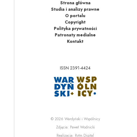
Strona główna
Studia i analizy prawne
O portalu
Copyright
Polityka prywatności
Patronaty medialne
Kontakt
ISSN 2391-4424
Uwaga, link zostanie 
Uwaga, link zostanie o
© 2026
Wardyński i Wspólnicy
Uwaga, link zostanie otwa
Zdjęcia:
Paweł Wodnicki
Uwaga, link zostanie otwa
Realizacja:
Rytm.Digital