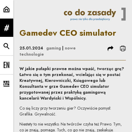
Gamedev CEO simulator | Co do 
Gamedev CEO simulator
rozwiń menu
podziel się
dru
25.01.2024
gaming
|
nowe
rozwiń wyszukiwarkę
technologie
Change language to EN
W jakie pułapki prawne można wpaść, tworząc grę?
Łatwo się o tym przekonać, wcielając się w postać
Kreatywnej, Kierowniczki, Księgowego lub
Konsultanta w grze Gamedev CEO simulator
rozwiń formularz zapisu na newsletter
przygotowanej przez praktykę gamingową
kancelarii Wardyński i Wspólnicy.
Co się liczy przy tworzeniu gier? Oczywiście pomysł.
Grafika. Grywalność.
Niestety to nie wszystko. Na twórców czyha też Prawo. Tym,
co je znają, pomaga. Tych, co go nie znają, zaskakuje.