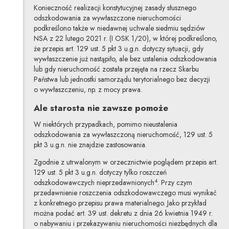
Konieczność realizacji konstytucyjnej zasady słusznego
odszkodowania za wywłaszczone nieruchomości
podkreślono także w niedawnej uchwale siedmiu sędziów
NSA z 22 lutego 2021 r. (I OSK 1/20), w której podkreślono,
że przepis art. 129 ust. 5 pkt 3 u.g.n. dotyczy sytuacji, gdy
wywłaszczenie już nastąpiło, ale bez ustalenia odszkodowania
lub gdy nieruchomość została przejęta na rzecz Skarbu
Państwa lub jednostki samorządu terytorialnego bez decyzji
o wywłaszczeniu, np. z mocy prawa.
Ale starosta nie zawsze pomoże
W niektórych przypadkach, pomimo nieustalenia
odszkodowania za wywłaszczoną nieruchomość, 129 ust. 5
pkt 3 u.g.n. nie znajdzie zastosowania.
Zgodnie z utrwalonym w orzecznictwie poglądem
przepis art.
129 ust. 5 pkt 3 u.g.n. dotyczy tylko roszczeń
4
odszkodowawczych nieprzedawnionych
. Przy czym
przedawnienie roszczenia odszkodowawczego musi wynikać
z konkretnego przepisu prawa materialnego. Jako przykład
można podać art. 39 ust. dekretu z dnia 26 kwietnia 1949 r.
o nabywaniu i przekazywaniu nieruchomości niezbędnych dla