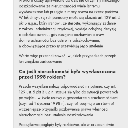
Niektóre osoby uprawnione do dziś nie otrzymały należnego
odszkodowania za nieruchomości wiele lat temu
wywłaszczone lub przejęte z mocy prawa na rzecz państwa.
W takich sytuacjach pomocny może się okazać art. 129 ust. 5
pkt 3 u.g.n., który stanowi, że starosta, wykonujący zadanie
z zakresu administracji rządowej, wydaje odrębną decyzję
o odszkodowaniu, gdy nastąpiło pozbawienie praw
do nieruchomości bez ustalenia odszkodowania,
a obowiązujące przepisy przewidują jego ustalenie.
Warto więc przeanalizować, w jakich przypadkach przepis
ten znajdzie zastosowanie.
Co jeśli nieruchomość była wywłaszczona
przed 1998 rokiem?
Przede wszystkim należy odpowiedzieć na pytanie, czy art.
129 ust. 5 pkt 3 u.g.n. stosuje się tylko do sytuacji powstałych
po wejściu w życie ustawy o gospodarce nieruchomościami
(czyli od 1 stycznia 1998 r.), czy też obejmuje on również
wcześniejsze przypadki pozbawienia prawa własności
nieruchomości bez ustalenia odszkodowania.
Początkowo poglądy były rozbieżne, ale w orzecznictwie