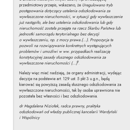
przedmiotowy przepis, wskazano, że
Uregulowano tryb
postępowania dotyczący ustalenia odszkodowania za
wywłaszczone nieruchomości, w sytuacji gdy wywłaszczenie
już nastąpiło, ale bez ustalenia odszkodowania lub gdy
nieruchomość została przejęta na rzecz Skarbu Państwa lub
jednostki samorządu terytorialnego bez decyzji
o wywłaszczeniu, np. z mocy prawa.(…). Propozycja ta
pozwoli na rozwiązywanie konkretnych występujących
problemów i umożliwi w ww. przypadkach realizację
konstytucyjnej zasady słusznego odszkodowania za
9
wywłaszczone nieruchomości (…)
.
Należy więc mieć nadzieję, że organy administracji, wydając
decyzje na podstawie art. 129 ust. 5 pkt 3 u.g.n., będą
kierować się powyższą zasadą słusznego odszkodowania za
wywłaszczone nieruchomości, tak by osoba uprawniona nie
pozostała bez własności i bez odszkodowania.
dr Magdalena Niziołek, radca prawny, praktyka
odszkodowań od władzy publicznej kancelarii Wardyński
i Wspólnicy