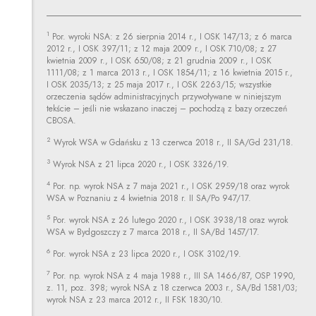
1
Por. wyroki NSA: z 26 sierpnia 2014 r., I OSK 147/13; z 6 marca
2012 r., I OSK 397/11; z 12 maja 2009 r., I OSK 710/08; z 27
kwietnia 2009 r., I OSK 650/08; z 21 grudnia 2009 r., I OSK
1111/08; z 1 marca 2013 r., I OSK 1854/11; z 16 kwietnia 2015 r.,
I OSK 2035/13; z 25 maja 2017 r., I OSK 2263/15; wszystkie
orzeczenia sądów administracyjnych przywoływane w niniejszym
tekście – jeśli nie wskazano inaczej – pochodzą z bazy orzeczeń
CBOSA.
2
Wyrok WSA w Gdańsku z 13 czerwca 2018 r., II SA/Gd 231/18.
3
Wyrok NSA z 21 lipca 2020 r., I OSK 3326/19.
4
Por. np. wyrok NSA z 7 maja 2021 r., I OSK 2959/18 oraz wyrok
WSA w Poznaniu z 4 kwietnia 2018 r. II SA/Po 947/17.
5
Por. wyrok NSA z 26 lutego 2020 r., I OSK 3938/18 oraz wyrok
WSA w Bydgoszczy z 7 marca 2018 r., II SA/Bd 1457/17.
6
Por. wyrok NSA z 23 lipca 2020 r., I OSK 3102/19.
7
Por. np. wyrok NSA z 4 maja 1988 r., III SA 1466/87, OSP 1990,
z. 11, poz. 398; wyrok NSA z 18 czerwca 2003 r., SA/Bd 1581/03;
wyrok NSA z 23 marca 2012 r., II FSK 1830/10.