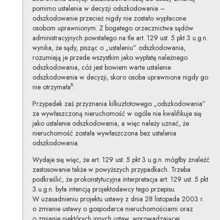
pomimo ustalenia w decyzji odszkodowania –
odszkodowanie przecież nigdy nie zostało wypłacone
osobom uprawnionym. Z bogatego orzecznictwa sądów
administracyjnych powstałego na tle art. 129 ust. 5 pkt 3 u.g.n.
wynika, że sądy, pisząc o „ustaleniu” odszkodowania,
rozumieją je przede wszystkim jako wypłatę należnego
odszkodowania, cóż jest bowiem warte ustalenie
odszkodowania w decyzji, skoro osoba uprawniona nigdy go
8
nie otrzymała
.
Przypadek zaś przyznania kilkuzłotowego „odszkodowania”
za wywłaszczoną nieruchomość w ogóle nie kwalifikuje się
jako ustalenie odszkodowania, a więc należy uznać, że
nieruchomość została wywłaszczona bez ustalenia
odszkodowania.
Wydaje się więc, że art. 129 ust. 5 pkt 3 u.g.n. mógłby znaleźć
zastosowanie także w powyższych przypadkach. Trzeba
podkreślić, że prokonstytucyjna interpretacja art. 129 ust. 5 pkt
3 u.g.n. była intencją projektodawcy tego przepisu.
W uzasadnieniu projektu ustawy z dnia 28 listopada 2003 r.
o zmianie ustawy o gospodarce nieruchomościami oraz
o zmianie niektórych innych ustaw, wprowadzającej