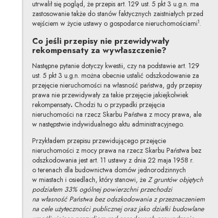
utrwalił się pogląd, że przepis art. 129 ust. 5 pkt 3 u.g.n. ma
zastosowanie także do stanów faktycznych zaistniałych przed
1
wejściem w życie ustawy o gospodarce nieruchomościami
.
Co jeśli przepisy nie przewidywały
rekompensaty za wywłaszczenie?
Następne pytanie dotyczy kwestii, czy na podstawie art. 129
ust. 5 pkt 3 u.g.n. można obecnie ustalić odszkodowanie za
przejęcie nieruchomości na własność państwa, gdy przepisy
prawa nie przewidywały za takie przejęcie jakiejkolwiek
rekompensaty
.
Chodzi tu o przypadki przejęcia
nieruchomości na rzecz Skarbu Państwa z mocy prawa, ale
w następstwie indywidualnego aktu administracyjnego.
Przykładem przepisu przewidującego przejęcie
nieruchomości z mocy prawa na rzecz Skarbu Państwa bez
odszkodowania jest art. 11 ustawy z dnia 22 maja 1958 r.
o terenach dla budownictwa domów jednorodzinnych
w miastach i osiedlach, który stanowi, że
Z gruntów objętych
podziałem 33% ogólnej powierzchni przechodzi
na własność Państwa bez odszkodowania z przeznaczeniem
na cele użyteczności publicznej oraz jako działki budowlane