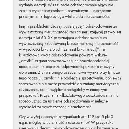
wydania decyzji. W rezultacie odszkodowanie nigdy nie
zostało wypłacone osobom uprawnionym – następcom
prawnym zmarłego byłego właściciela nieruchomości.
Innym przykładem decyzji „ustalającej” odszkodowanie za
wywłaszczoną nieruchomość rażąco naruszającej prawo jest
decyzja z lat 50. XX przyznająca odszkodowanie za
wywłaszczoną zabudowaną kilkusetmetrową nieruchomość
6
w wysokości kilku złotych (zamiast kilku tysięcy)
. Ta
kilkuzłotowa kwota odszkodowania powstała wskutek
„omyłki” organu spowodowanej najprawdopodobniej
nieodbiciem na papierze odpowiedniej czcionki maszyny
do pisania. Z utrwalonego orzecznictwa wynika przy tym, że
tego rodzaju „omyłki” nie podlegają sprostowaniu, ponieważ
sprostowanie nie może prowadzić do zmiany merytorycznej
orzeczenia, co niewątpliwie nastąpiłoby w niniejszym
7
przypadku
. Przyznania kilkuzłotowego odszkodowania nie
sposób uznać za ustalenie odszkodowania w należnej
wysokości za wywłaszczoną nieruchomość.
Czy w wyżej opisanych przypadkach art. 129 ust. 5 pkt 3
u.g.n. mógłby więc znaleźć zastosowanie? W przypadku
skierowania decyzji odszkodowawczej do osoby zmarłej –