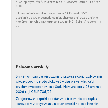
8
Por. np. wyrok WSA w Szczecinie z 21 czerwca 2018 r., II SA/Sz
380/18.
9
Uzasadnienie projektu ustawy z dnia 28 listopada 2003 r.
o zmianie ustawy o gospodarce nieruchomościami oraz o zmianie
niektórych innych ustaw, druk sejmowy nr 1421 Sejm IV Kadencji, s.
79.
dr Magdalena Niziołek
Inne tej autorki
Profil autorki
Uwaga, link zostanie otwarty w nowym oknie
Polecane artykuły
Brak imiennego zaświadczenia o przekształceniu użytkowania
wieczystego nie może blokować wpisu prawa własności –
przełomowe postanowienie Sądu Najwyższego z 23 stycznia
2026 r. (II CSKP 705/25)
Zarejestrowanie spółki pod danym adresem nie przesądza
jeszcze o wykorzystywaniu nieruchomości na cele inne niż