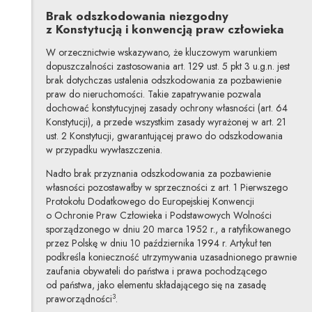
Brak odszkodowania niezgodny
z Konstytucją i konwencją praw człowieka
W orzecznictwie wskazywano, że kluczowym warunkiem
dopuszczalności zastosowania art. 129 ust. 5 pkt 3 u.g.n. jest
brak dotychczas ustalenia odszkodowania za pozbawienie
praw do nieruchomości. Takie zapatrywanie pozwala
dochować konstytucyjnej zasady ochrony własności (art. 64
Konstytucji), a przede wszystkim zasady wyrażonej w art. 21
ust. 2 Konstytucji, gwarantującej prawo do odszkodowania
w przypadku wywłaszczenia.
Nadto brak przyznania odszkodowania za pozbawienie
własności pozostawałby w sprzeczności z art. 1 Pierwszego
Protokołu Dodatkowego do Europejskiej Konwencji
o Ochronie Praw Człowieka i Podstawowych Wolności
sporządzonego w dniu 20 marca 1952 r., a ratyfikowanego
przez Polskę w dniu 10 października 1994 r. Artykuł ten
podkreśla konieczność utrzymywania uzasadnionego prawnie
zaufania obywateli do państwa i prawa pochodzącego
od państwa, jako elementu składającego się na zasadę
3
praworządności
.