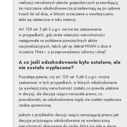
realizacji narodowych planów gospodarczych przewidujący,
że roszczenia odszkodowawcze przedawniają się po upływie
trzech lat od dnia, w którym orzeczenie o wywłaszczeniu
stało się ostateczne w toku instancji.
Art. 129 ust. 5 pkt 3 u.g.n. nie ma też zastosowania
w przypadkach, gdy utrata własności nieruchomości
następowała na podstawie powszechnych aktów
nacjonalizacyjnych, takich jak np. dekret PKWN z dnia 6
5
września 1944 r. o przeprowadzeniu reformy rolnej
.
A co jeśli odszkodowanie było ustalone, ale
nie zostało wypłacone?
Pozostaje pytanie, czy art. 129 ust. 5 pkt 3 u.g.n. można
zastosować w tych przypadkach, w których odszkodowanie
za wywłaszczoną nieruchomość zostało co prawda ustalone
w decyzji, ale decyzja rażąco naruszała prawo, co
powodowało, że odszkodowanie nigdy nie zostało wypłacone
osobie uprawnionej.
Jednym z przykładów decyzji rażąco naruszającej prawo jest
decyzja przyznająca odszkodowanie za wywłaszczoną
nieruchomość skierowana do osoby, która nie żyła w dacie