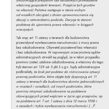
umożliwiające prezydiom rad narodowych prowadzenie
właściwej gospodarki terenami. Przejście tych gruntów
na własność Państwa następuje w stanie wolnym
od wszelkich obciążeń z dniem uprawomocnienia się
decyzji o zatwierdzeniu podziału. Decyzja ta stanowi
podstawę do ujawnienia prawa własności w księgach
wieczystych
.
Tak więc art. 11 ustawy o terenach dla budownictwa
przewidywał wywłaszczenie nieruchomości z mocy prawa
bez odszkodowania. Obywatel pozostawał bez własności
i bez odszkodowania. W najnowszym orzecznictwie sądów
administracyjnych utrwalił się pogląd, że w takim przypadku
powinno zostać ustalone odszkodowanie, a właściwy do tego
tryb stanowi art. 129 ust. 5 pkt 3 u.g.n. Sądy administracyjne
podkreślały, że
brak jest podstaw do różnicowania sytuacji
prawnej podmiotów, które objęte były dyspozycją art. 11
ustawy o terenach dla budownictwa domów jednorodzinnych
w miastach i osiedlach, od innych podmiotów, które
powinny otrzymać odszkodowanie na podstawie
obowiązujących przed wejściem w życie ugn przepisów, np.
na podstawie art. 7 ust. 1 ustawy z dnia 12 marca 1958 r.
2
o zasadach i trybie wywłaszczania nieruchomości (…)
.