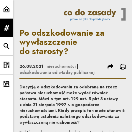
Po odszkodowanie za wywłaszczen
Po odszkodowanie za
rozwiń menu
wywłaszczenie
do starosty?
rozwiń wyszukiwarkę
podziel się
dru
26.08.2021
nieruchomości
|
Change language to EN
odszkodowania od władzy publicznej
rozwiń formularz zapisu na newsletter
Decyzję o odszkodowaniu za odebraną na rzecz
państwa nieruchomość może wydać również
starosta. Mówi o tym art. 129 ust. 5 pkt 3 ustawy
z dnia 21 sierpnia 1997 r. o gospodarce
nieruchomościami. Kiedy przepis ten może stanowić
podstawę ustalenia należnego odszkodowania za
wywłaszczoną nieruchomość?