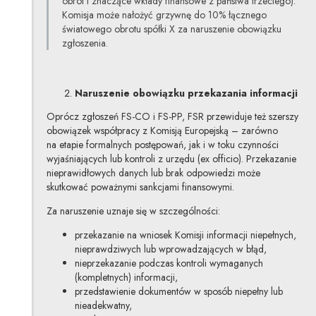
obrót i znaczące wkłady finansowe z państwa trzeciego).
Komisja może nałożyć grzywnę do 10% łącznego
światowego obrotu spółki X za naruszenie obowiązku
zgłoszenia.
Naruszenie obowiązku przekazania informacji
Oprócz zgłoszeń FS-CO i FS-PP, FSR przewiduje też szerszy
obowiązek współpracy z Komisją Europejską – zarówno
na etapie formalnych postępowań, jak i w toku czynności
wyjaśniających lub kontroli z urzędu (ex officio). Przekazanie
nieprawidłowych danych lub brak odpowiedzi może
skutkować poważnymi sankcjami finansowymi.
Za naruszenie uznaje się w szczególności:
przekazanie na wniosek Komisji informacji niepełnych,
nieprawdziwych lub wprowadzających w błąd,
nieprzekazanie podczas kontroli wymaganych
(kompletnych) informacji,
przedstawienie dokumentów w sposób niepełny lub
nieadekwatny,