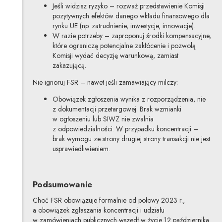
Jeśli widzisz ryzyko – rozważ przedstawienie Komisji
pozytywnych efektów danego wkładu finansowego dla
rynku UE (np. zatrudnienie, inwestycje, innowacje).
W razie potrzeby – zaproponuj środki kompensacyjne,
które ograniczą potencjalne zakłócenie i pozwolą
Komisji wydać decyzję warunkową, zamiast
zakazującą.
Nie ignoruj FSR – nawet jeśli zamawiający milczy:
Obowiązek zgłoszenia wynika z rozporządzenia, nie
z dokumentacji przetargowej. Brak wzmianki
w ogłoszeniu lub SIWZ nie zwalnia
z odpowiedzialności. W przypadku koncentracji –
brak wymogu ze strony drugiej strony transakcji nie jest
usprawiedliwieniem.
Podsumowanie
Choć FSR obowiązuje formalnie od połowy 2023 r.,
a obowiązek zgłaszania koncentracji i udziału
w zamówieniach publicznych wszedł w życie 12 października