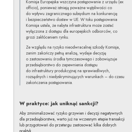
Komisja Europejska wszczyna postępowanie z urzędu (ex
officio), ponieważ istnieją poważne wątpliwości co
do wpływu zagranicznego subsydium na konkurencję
i bezpieczeństwo dostaw w UE. W toku postępowania
Komisja ustala, że nabyta infrastruktura może zostać
wyłączona z dostępu dla europejskich odbiorców, co
grozi zakłóceniem rynku.
Ze względu na ryzyko nieodwracalnej szkody Komisja,
zanim zakończy pełną analizę, wydaje decyzję
o zastosowaniu środka tymczasowego i zobowiązuje
przedsiębiorstwo do zapewnienia dostępu
do infrastruktury produkcyjnej na sprawiedliwych,
rozsądnych i niedyskryminujących warunkach – do czasu
zakończenia postępowania.
W praktyce: jak uniknąć sankcji?
Aby zminimalizować ryzyko grzywien i decyzji negatywnych
dla przedsiębiorstwa, warto już na wczesnym etapie transakcji
lub przygotowań do przetargu zastosować kilka dobrych
praktyk.