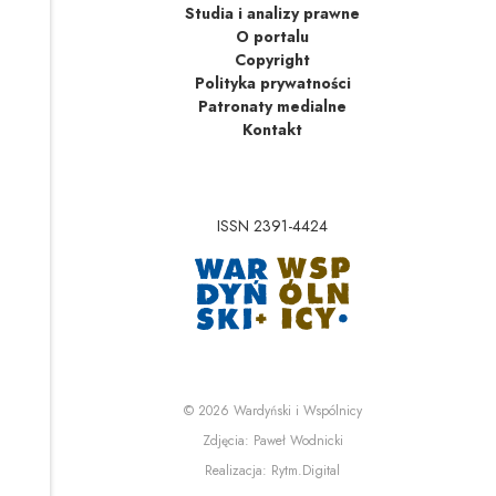
Studia i analizy prawne
O portalu
Copyright
Polityka prywatności
Patronaty medialne
Kontakt
ISSN 2391-4424
Uwaga, link zostanie 
Uwaga, link zostanie o
© 2026
Wardyński i Wspólnicy
Uwaga, link zostanie otwa
Zdjęcia:
Paweł Wodnicki
Uwaga, link zostanie otwa
Realizacja:
Rytm.Digital