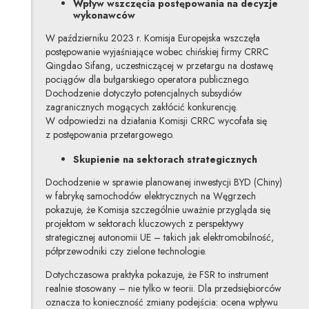
Wpływ wszczęcia postępowania na decyzje
wykonawców
W październiku 2023 r. Komisja Europejska wszczęła
postępowanie wyjaśniające wobec chińskiej firmy CRRC
Qingdao Sifang, uczestniczącej w przetargu na dostawę
pociągów dla bułgarskiego operatora publicznego.
Dochodzenie dotyczyło potencjalnych subsydiów
zagranicznych mogących zakłócić konkurencję.
W odpowiedzi na działania Komisji CRRC wycofała się
z postępowania przetargowego.
Skupienie na sektorach strategicznych
Dochodzenie w sprawie planowanej inwestycji BYD (Chiny)
w fabrykę samochodów elektrycznych na Węgrzech
pokazuje, że Komisja szczególnie uważnie przygląda się
projektom w sektorach kluczowych z perspektywy
strategicznej autonomii UE – takich jak elektromobilność,
półprzewodniki czy zielone technologie.
Dotychczasowa praktyka pokazuje, że FSR to instrument
realnie stosowany – nie tylko w teorii. Dla przedsiębiorców
oznacza to konieczność zmiany podejścia: ocena wpływu