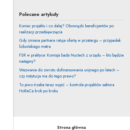
Uwaga, link zostanie otwarty w nowym oknie
Polecane artykuły
Koniec projektu i co dalej? Obowiązki beneficjentów po
realizacji przedsięwzięcia
Gdy zmiana partnera ratuje ofertę w przetargu – przypadek
lizbońskiego metra
FSR w praktyce: Komisja bada Nuctech z urzędu – kto będzie
następny?
Wezwanie do zwrotu dofinansowania unijnego po latach –
czy instytucja ma do tego prawo?
To piwo trzeba teraz wypić – kontrole projektów sektora
HoReCa krok po kroku
Strona główna