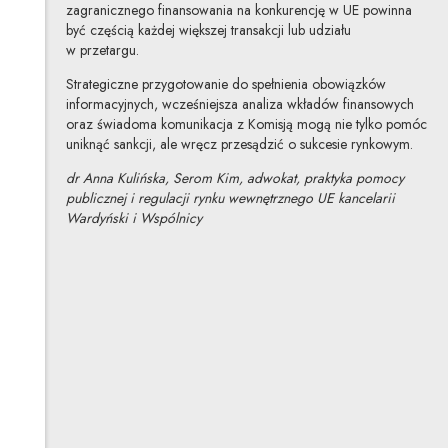
zagranicznego finansowania na konkurencję w UE powinna
być częścią każdej większej transakcji lub udziału
w przetargu.
Strategiczne przygotowanie do spełnienia obowiązków
informacyjnych, wcześniejsza analiza wkładów finansowych
oraz świadoma komunikacja z Komisją mogą nie tylko pomóc
uniknąć sankcji, ale wręcz przesądzić o sukcesie rynkowym.
dr Anna Kulińska, Serom Kim, adwokat, praktyka pomocy
publicznej i regulacji rynku wewnętrznego UE kancelarii
Wardyński i Wspólnicy
Anna Kulińska
Inne tej autorki
Serom Kim
Inne tej autorki
Profil autorki