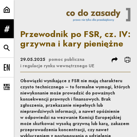
Przewodnik po FSR, cz. IV: grzyw
Przewodnik po FSR, cz. IV:
rozwiń menu
grzywna i kary pieniężne
rozwiń wyszukiwarkę
podziel się
dru
29.05.2025
pomoc publiczna
i regulacje rynku wewnętrznego UE
Change language to EN
Obowiązki wynikające z FSR nie mają charakteru
czysto technicznego – to formalne wymogi, których
rozwiń formularz zapisu na newsletter
niewykonanie może prowadzić do poważnych
konsekwencji prawnych i finansowych. Brak
zgłoszenia, przekazanie niepełnych lub
nieprawdziwych informacji, a nawet opóźnienie
w odpowiedzi na wezwanie Komisji Europejskiej
może skutkować wysoką grzywną lub karą, zakazem
przeprowadzenia koncentracji, czy nawet
wykluczeniem z postępowania o udzielenie