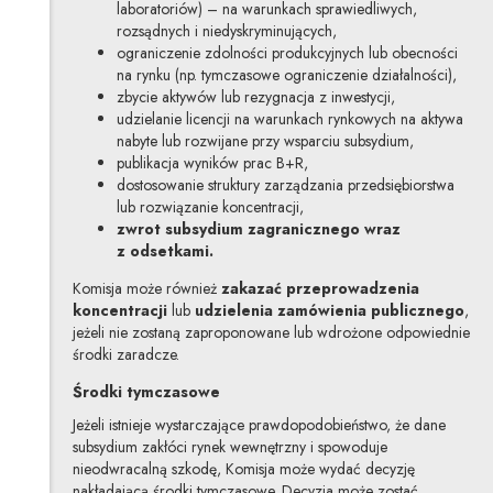
laboratoriów) – na warunkach sprawiedliwych,
rozsądnych i niedyskryminujących,
ograniczenie zdolności produkcyjnych lub obecności
na rynku (np. tymczasowe ograniczenie działalności),
zbycie aktywów lub rezygnacja z inwestycji,
udzielanie licencji na warunkach rynkowych na aktywa
nabyte lub rozwijane przy wsparciu subsydium,
publikacja wyników prac B+R,
dostosowanie struktury zarządzania przedsiębiorstwa
lub rozwiązanie koncentracji,
zwrot subsydium zagranicznego wraz
z odsetkami.
Komisja może również
zakazać przeprowadzenia
koncentracji
lub
udzielenia zamówienia publicznego
,
jeżeli nie zostaną zaproponowane lub wdrożone odpowiednie
środki zaradcze.
Środki tymczasowe
Jeżeli istnieje wystarczające prawdopodobieństwo, że dane
subsydium zakłóci rynek wewnętrzny i spowoduje
nieodwracalną szkodę, Komisja może wydać decyzję
nakładającą środki tymczasowe. Decyzja może zostać