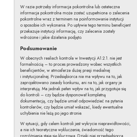
W razie potrzeby informacja pokontrolna lub ostateczna
informacja pokontrolna może zostać uzupełniona o zalecenia
pokontrolne wraz z terminem na poinformowanie instytucji
o sposobie ich wykonania. Po upływie tego terminu beneficjent
przekazuje instytucji informację, czy zalecenia zostały
wdrożone i jakie działania podjęto.
Podsumowanie
W obecnych realiach kontrola w Inwestycji A1.2.1. nie jest
formalnością – to proces prowadzony wobec wszystkich
beneficjentów, w atmosferze dużej presji medialnej
i instytucjonalnej. Przedsiębiorca nie ma wpływu na to, jak
zaprojektowano zasady konkursu, ani na to, jak organy je
interpretują. Ma jednak pełen wpływ na to, jak przygotuje się
do kontroli – czy będzie dysponował kompletną
dokumentacją, czy będzie umiał odpowiedzieć na pytania
kontrolerów, czy będzie umiał wskazać, kiedy ewentualne
uchybienia nie leżą po jego stronie.
W sytuacji, gdy celem kontroli jest wykrycie nieprawidłowości,
a nie ich teoretyczne wykluczenie, świadomość tego
rozróżnienia staje się kluczowa. Dzięki niej przedsiębiorca