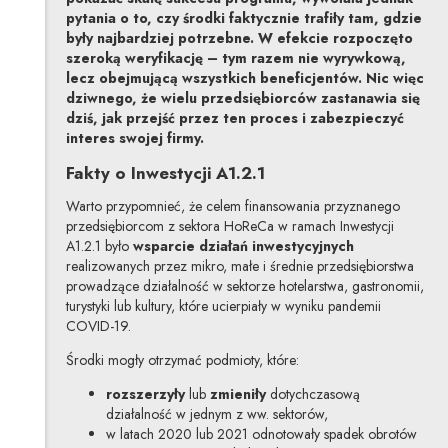
pytania o to, czy środki faktycznie trafiły tam, gdzie
były najbardziej potrzebne. W efekcie rozpoczęto
szeroką weryfikację – tym razem nie wyrywkową,
lecz obejmującą wszystkich beneficjentów. Nic więc
dziwnego, że wielu przedsiębiorców zastanawia się
dziś, jak przejść przez ten proces i zabezpieczyć
interes swojej firmy.
Fakty o Inwestycji A1.2.1
Warto przypomnieć, że celem finansowania przyznanego
przedsiębiorcom z sektora HoReCa w ramach Inwestycji
A1.2.1 było
wsparcie działań inwestycyjnych
realizowanych przez mikro, małe i średnie przedsiębiorstwa
prowadzące działalność w sektorze hotelarstwa, gastronomii,
turystyki lub kultury, które ucierpiały w wyniku pandemii
COVID-19.
Środki mogły otrzymać podmioty, które:
rozszerzyły
lub
zmieniły
dotychczasową
działalność w jednym z ww. sektorów,
w latach 2020 lub 2021 odnotowały spadek obrotów