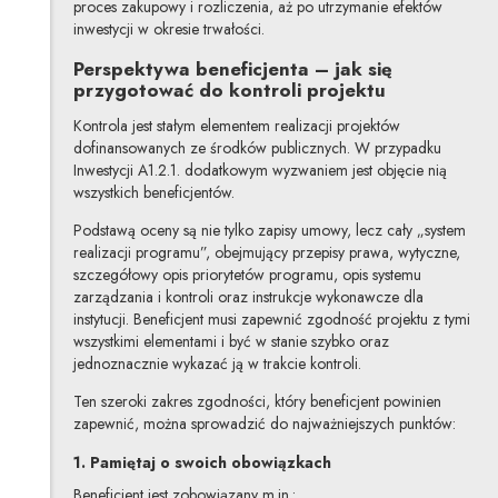
proces zakupowy i rozliczenia, aż po utrzymanie efektów
inwestycji w okresie trwałości.
Perspektywa beneficjenta – jak się
przygotować do kontroli projektu
Kontrola jest stałym elementem realizacji projektów
dofinansowanych ze środków publicznych. W przypadku
Inwestycji A1.2.1. dodatkowym wyzwaniem jest objęcie nią
wszystkich beneficjentów.
Podstawą oceny są nie tylko zapisy umowy, lecz cały „system
realizacji programu”, obejmujący przepisy prawa, wytyczne,
szczegółowy opis priorytetów programu, opis systemu
zarządzania i kontroli oraz instrukcje wykonawcze dla
instytucji. Beneficjent musi zapewnić zgodność projektu z tymi
wszystkimi elementami i być w stanie szybko oraz
jednoznacznie wykazać ją w trakcie kontroli.
Ten szeroki zakres zgodności, który beneficjent powinien
zapewnić, można sprowadzić do najważniejszych punktów:
1. Pamiętaj o swoich obowiązkach
Beneficjent jest zobowiązany m.in.: