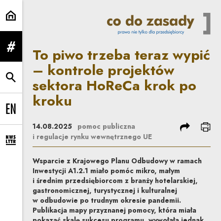
To piwo trzeba teraz wypić – ko
To piwo trzeba teraz wypić
rozwiń menu
– kontrole projektów
sektora HoReCa krok po
rozwiń wyszukiwarkę
kroku
Change language to EN
podziel się
dru
14.08.2025
pomoc publiczna
i regulacje rynku wewnętrznego UE
rozwiń formularz zapisu na newsletter
Wsparcie z Krajowego Planu Odbudowy w ramach
Inwestycji A1.2.1 miało pomóc mikro, małym
i średnim przedsiębiorcom z branży hotelarskiej,
gastronomicznej, turystycznej i kulturalnej
w odbudowie po trudnym okresie pandemii.
Publikacja mapy przyznanej pomocy, która miała
pokazać skalę sukcesu programu, wywołała jednak