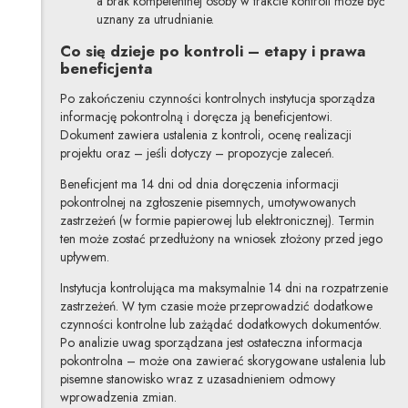
a brak kompetentnej osoby w trakcie kontroli może być
uznany za utrudnianie.
Co się dzieje po kontroli – etapy i prawa
beneficjenta
Po zakończeniu czynności kontrolnych instytucja sporządza
informację pokontrolną i doręcza ją beneficjentowi.
Dokument zawiera ustalenia z kontroli, ocenę realizacji
projektu oraz – jeśli dotyczy – propozycje zaleceń.
Beneficjent ma 14 dni od dnia doręczenia informacji
pokontrolnej na zgłoszenie pisemnych, umotywowanych
zastrzeżeń (w formie papierowej lub elektronicznej). Termin
ten może zostać przedłużony na wniosek złożony przed jego
upływem.
Instytucja kontrolująca ma maksymalnie 14 dni na rozpatrzenie
zastrzeżeń. W tym czasie może przeprowadzić dodatkowe
czynności kontrolne lub zażądać dodatkowych dokumentów.
Po analizie uwag sporządzana jest ostateczna informacja
pokontrolna – może ona zawierać skorygowane ustalenia lub
pisemne stanowisko wraz z uzasadnieniem odmowy
wprowadzenia zmian.