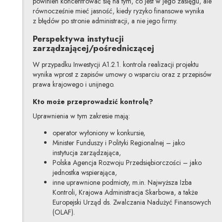
powinien koncentrować się na tym, co jest w jego zasięgu, ale
równocześnie mieć jasność, kiedy ryzyko finansowe wynika
z błędów po stronie administracji, a nie jego firmy.
Perspektywa instytucji
zarządzającej/pośredniczącej
W przypadku Inwestycji A1.2.1. kontrola realizacji projektu
wynika wprost z zapisów umowy o wsparciu oraz z przepisów
prawa krajowego i unijnego.
Kto może przeprowadzić kontrolę?
Uprawnienia w tym zakresie mają:
operator wyłoniony w konkursie,
Minister Funduszy i Polityki Regionalnej – jako
instytucja zarządzająca,
Polska Agencja Rozwoju Przedsiębiorczości – jako
jednostka wspierająca,
inne uprawnione podmioty, m.in. Najwyższa Izba
Kontroli, Krajowa Administracja Skarbowa, a także
Europejski Urząd ds. Zwalczania Nadużyć Finansowych
(OLAF).