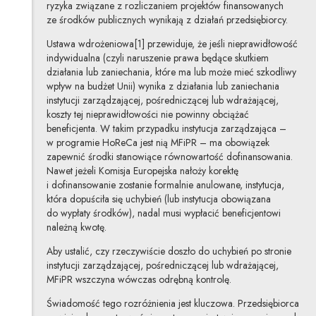
ryzyka związane z rozliczaniem projektów finansowanych
ze środków publicznych wynikają z działań przedsiębiorcy.
Ustawa wdrożeniowa[1] przewiduje, że jeśli nieprawidłowość
indywidualna (czyli naruszenie prawa będące skutkiem
działania lub zaniechania, które ma lub może mieć szkodliwy
wpływ na budżet Unii) wynika z działania lub zaniechania
instytucji zarządzającej, pośredniczącej lub wdrażającej,
koszty tej nieprawidłowości nie powinny obciążać
beneficjenta. W takim przypadku instytucja zarządzająca –
w programie HoReCa jest nią MFiPR – ma obowiązek
zapewnić środki stanowiące równowartość dofinansowania.
Nawet jeżeli Komisja Europejska nałoży korektę
i dofinansowanie zostanie formalnie anulowane, instytucja,
która dopuściła się uchybień (lub instytucja obowiązana
do wypłaty środków), nadal musi wypłacić beneficjentowi
należną kwotę.
Aby ustalić, czy rzeczywiście doszło do uchybień po stronie
instytucji zarządzającej, pośredniczącej lub wdrażającej,
MFiPR wszczyna wówczas odrębną kontrolę.
Świadomość tego rozróżnienia jest kluczowa. Przedsiębiorca