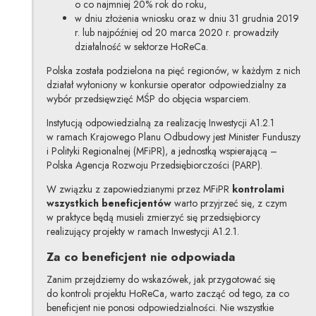
o co najmniej 20% rok do roku,
w dniu złożenia wniosku oraz w dniu 31 grudnia 2019
r. lub najpóźniej od 20 marca 2020 r. prowadziły
działalność w sektorze HoReCa.
Polska została podzielona na pięć regionów, w każdym z nich
działał wyłoniony w konkursie operator odpowiedzialny za
wybór przedsięwzięć MŚP do objęcia wsparciem.
Instytucją odpowiedzialną za realizację Inwestycji A1.2.1
w ramach Krajowego Planu Odbudowy jest Minister Funduszy
i Polityki Regionalnej (MFiPR), a jednostką wspierającą –
Polska Agencja Rozwoju Przedsiębiorczości (PARP).
W związku z zapowiedzianymi przez MFiPR
kontrolami
wszystkich beneficjentów
warto przyjrzeć się, z czym
w praktyce będą musieli zmierzyć się przedsiębiorcy
realizujący projekty w ramach Inwestycji A1.2.1.
Za co beneficjent nie odpowiada
Zanim przejdziemy do wskazówek, jak przygotować się
do kontroli projektu HoReCa, warto zacząć od tego, za co
beneficjent nie ponosi odpowiedzialności. Nie wszystkie