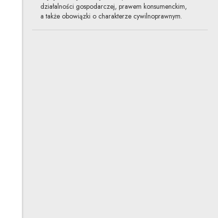
działalności gospodarczej, prawem konsumenckim,
a także obowiązki o charakterze cywilnoprawnym.
Podstawowe ryzyka prawne
związane z crowdfundingiem
02.10.2014
bankowość i finansowanie, nowe
technologie
Z finansowaniem społecznościowym wiążą się zarówno
ryzyka systemowe, jak i ryzyka dotyczące użytkowników
platform crowdfundingowych.
Czym jest odwrócony kredyt
hipoteczny i komu się tak
naprawdę opłaca?
25.09.2014
bankowość i finansowanie, nowe