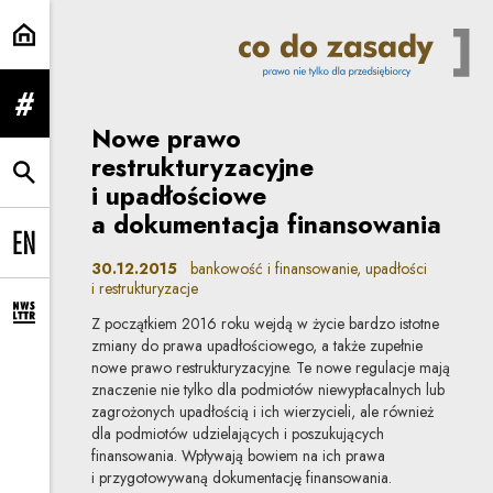
bankowość i finansowanie | Co d
rozwiń menu
Nowe prawo
restrukturyzacyjne
rozwiń wyszukiwarkę
i upadłościowe
a dokumentacja finansowania
Change language to EN
30.12.2015
bankowość i finansowanie, upadłości
i restrukturyzacje
rozwiń formularz zapisu na newsletter
Z początkiem 2016 roku wejdą w życie bardzo istotne
zmiany do prawa upadłościowego, a także zupełnie
nowe prawo restrukturyzacyjne. Te nowe regulacje mają
znaczenie nie tylko dla podmiotów niewypłacalnych lub
zagrożonych upadłością i ich wierzycieli, ale również
dla podmiotów udzielających i poszukujących
finansowania. Wpływają bowiem na ich prawa
i przygotowywaną dokumentację finansowania.