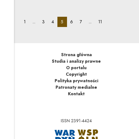
wspierający) korzystają zatem ze swobody umów (art.
353(1) k.c.).
pagination_page:
pagination_page:
pagination_page:
pagination_page:
pagination_page:
pagination_page:
pagination_page:
1
...
3
4
5
6
7
...
11
Strona główna
Studia i analizy prawne
O portalu
Copyright
Polityka prywatności
Patronaty medialne
Kontakt
ISSN 2391-4424
Uwaga, link zostanie 