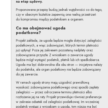
na etap sądowy.
Proponowane przepisy budzą jednak wątpliwości co do tego,
czy w obecnym kształcie zapewnią one realną przestrzeń
do kompromisu między podatnikiem a organem.
Co ma obejmować ugoda
podatkow
Projekt zakłada, że ugoda będzie mogła dotyczyć zaległości
podatkowych, a więc zobowiązań, których termin płatności
już upłynął. Poza jej zakresem pozostaną nadpłaty oraz
zobowiązania przyszłe. Z wnioskiem o zawarcie ugody
będzie mógł wystąpić podatnik, płatnik lub ich spadkobierca.
Ugoda ma być dobrowolna dla obu stron — inicjatywa należy
do podatnika, ale organ podatkowy nie będzie zobowiązany
do jej zawarcia.
W ramach ugody strony mają uzgodnić prawidłową
wysokość zobowiązania podatkowego oraz sposób zapłaty
zaległości — przez odroczenie terminu płatności albo
rozłożenie jej na raty. Projekt przewiduje również preferencje
w zakresie odsetek od zaległości podatkowej. Im wcześniej
podatnik wystąpi z wnioskiem o ugodę, tym niższa ma być