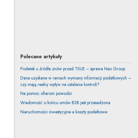
Profil autorki
Uwaga, link zostanie otwarty w nowym oknie
Jakub Macek
Inne tego autora
Profil autora
Uwaga, link zostanie otwarty w nowym oknie
Polecane artykuły
Podatek u źródła znów przed TSUE – sprawa Neo Group
Dane uzyskane w ramach wymiany informacji podatkowych –
czy mają realny wpływ na ustalenia kontroli?
Na pomoc ofiarom powodzi
Wiadomość o końcu umów B2B jest przesadzona
Nieruchomości inwestycyjne a koszty podatkowe