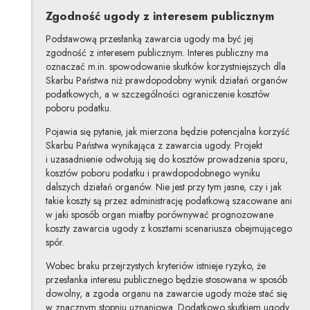
Zgodność ugody z interesem publicznym
Podstawową przesłanką zawarcia ugody ma być jej
zgodność z interesem publicznym. Interes publiczny ma
oznaczać m.in. spowodowanie skutków korzystniejszych dla
Skarbu Państwa niż prawdopodobny wynik działań organów
podatkowych, a w szczególności ograniczenie kosztów
poboru podatku.
Pojawia się pytanie, jak mierzona będzie potencjalna korzyść
Skarbu Państwa wynikająca z zawarcia ugody. Projekt
i uzasadnienie odwołują się do kosztów prowadzenia sporu,
kosztów poboru podatku i prawdopodobnego wyniku
dalszych działań organów. Nie jest przy tym jasne, czy i jak
takie koszty są przez administrację podatkową szacowane ani
w jaki sposób organ miałby porównywać prognozowane
koszty zawarcia ugody z kosztami scenariusza obejmującego
spór.
Wobec braku przejrzystych kryteriów istnieje ryzyko, że
przesłanka interesu publicznego będzie stosowana w sposób
dowolny, a zgoda organu na zawarcie ugody może stać się
w znacznym stopniu uznaniowa. Dodatkowo skutkiem ugody