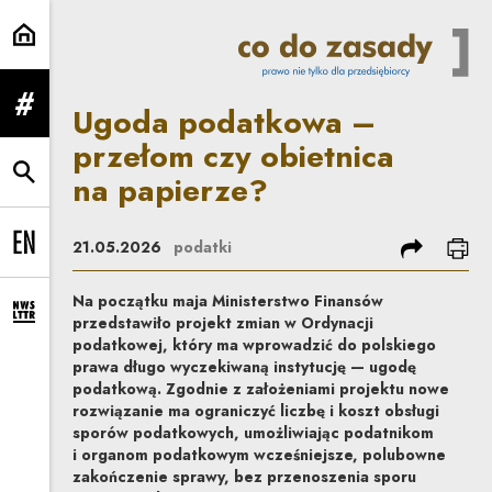
Ugoda podatkowa – przełom czy o
Ugoda podatkowa –
rozwiń menu
przełom czy obietnica
na papierze?
rozwiń wyszukiwarkę
podziel się
dru
21.05.2026
podatki
Change language to EN
Na początku maja Ministerstwo Finansów
rozwiń formularz zapisu na newsletter
przedstawiło projekt zmian w Ordynacji
podatkowej, który ma wprowadzić do polskiego
prawa długo wyczekiwaną instytucję — ugodę
podatkową. Zgodnie z założeniami projektu nowe
rozwiązanie ma ograniczyć liczbę i koszt obsługi
sporów podatkowych, umożliwiając podatnikom
i organom podatkowym wcześniejsze, polubowne
zakończenie sprawy, bez przenoszenia sporu