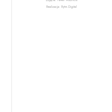
Zdjęcia:
Paweł Wodnicki
Uwaga, link zostanie otwa
Realizacja:
Rytm.Digital