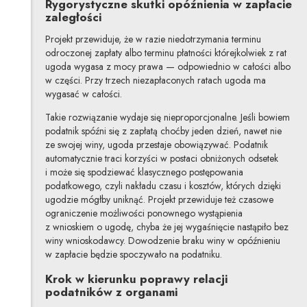
Rygorystyczne skutki opóźnienia w zapłacie
zaległości
Projekt przewiduje, że w razie niedotrzymania terminu
odroczonej zapłaty albo terminu płatności którejkolwiek z rat
ugoda wygasa z mocy prawa — odpowiednio w całości albo
w części. Przy trzech niezapłaconych ratach ugoda ma
wygasać w całości.
Takie rozwiązanie wydaje się nieproporcjonalne. Jeśli bowiem
podatnik spóźni się z zapłatą choćby jeden dzień, nawet nie
ze swojej winy, ugoda przestaje obowiązywać. Podatnik
automatycznie traci korzyści w postaci obniżonych odsetek
i może się spodziewać klasycznego postępowania
podatkowego, czyli nakładu czasu i kosztów, których dzięki
ugodzie mógłby uniknąć. Projekt przewiduje też czasowe
ograniczenie możliwości ponownego wystąpienia
z wnioskiem o ugodę, chyba że jej wygaśnięcie nastąpiło bez
winy wnioskodawcy. Dowodzenie braku winy w opóźnieniu
w zapłacie będzie spoczywało na podatniku.
Krok w kierunku poprawy relacji
podatników z organami