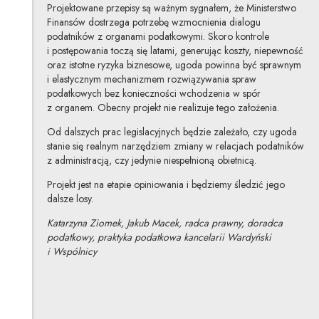
Projektowane przepisy są ważnym sygnałem, że Ministerstwo
Finansów dostrzega potrzebę wzmocnienia dialogu
podatników z organami podatkowymi. Skoro kontrole
i postępowania toczą się latami, generując koszty, niepewność
oraz istotne ryzyka biznesowe, ugoda powinna być sprawnym
i elastycznym mechanizmem rozwiązywania spraw
podatkowych bez konieczności wchodzenia w spór
z organem. Obecny projekt nie realizuje tego założenia.
Od dalszych prac legislacyjnych będzie zależało, czy ugoda
stanie się realnym narzędziem zmiany w relacjach podatników
z administracją, czy jedynie niespełnioną obietnicą.
Projekt jest na etapie opiniowania i będziemy śledzić jego
dalsze losy.
Katarzyna Ziomek, Jakub Macek, radca prawny, doradca
podatkowy, praktyka podatkowa kancelarii Wardyński
i Wspólnicy
Katarzyna Ziomek
Inne tej autorki