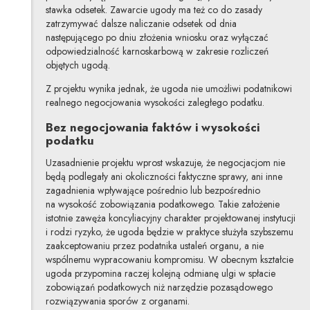
stawka odsetek. Zawarcie ugody ma też co do zasady
zatrzymywać dalsze naliczanie odsetek od dnia
następującego po dniu złożenia wniosku oraz wyłączać
odpowiedzialność karnoskarbową w zakresie rozliczeń
objętych ugodą.
Z projektu wynika jednak, że ugoda nie umożliwi podatnikowi
realnego negocjowania wysokości zaległego podatku.
Bez negocjowania faktów i wysokości
podatku
Uzasadnienie projektu wprost wskazuje, że negocjacjom nie
będą podlegały ani okoliczności faktyczne sprawy, ani inne
zagadnienia wpływające pośrednio lub bezpośrednio
na wysokość zobowiązania podatkowego. Takie założenie
istotnie zawęża koncyliacyjny charakter projektowanej instytucji
i rodzi ryzyko, że ugoda będzie w praktyce służyła szybszemu
zaakceptowaniu przez podatnika ustaleń organu, a nie
wspólnemu wypracowaniu kompromisu. W obecnym kształcie
ugoda przypomina raczej kolejną odmianę ulgi w spłacie
zobowiązań podatkowych niż narzędzie pozasądowego
rozwiązywania sporów z organami.