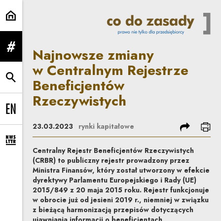
Najnowsze zmiany w Centralnym R
Najnowsze zmiany
rozwiń menu
w Centralnym Rejestrze
Beneficjentów
rozwiń wyszukiwarkę
Rzeczywistych
Change language to EN
podziel się
dru
23.03.2023
rynki kapitałowe
rozwiń formularz zapisu na newsletter
Centralny Rejestr Beneficjentów Rzeczywistych
(CRBR) to publiczny rejestr prowadzony przez
Ministra Finansów, który został utworzony w efekcie
dyrektywy Parlamentu Europejskiego i Rady (UE)
2015/849 z 20 maja 2015 roku. Rejestr funkcjonuje
w obrocie już od jesieni 2019 r., niemniej w związku
z bieżącą harmonizacją przepisów dotyczących
ujawniania informacji o beneficjentach