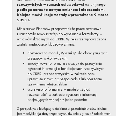
rzeczywistych w ramach ustawodawstwa unijnego
podlega coraz to nowym zmianom i ulepszeniom.
Kolejne modyfikacje zostały wprowadzone 9 marca
2023 r.
Ministerstwo Finansów przeprowadziło prace serwisowe
i uruchomiło nowy interfejs do wypełniania formularzy –
wniosków składanych do CRBR. W rejestrze wprowadzone
zostały następujące, kluczowe zmiany:
dostosowano moduł „Wyszukaj” do obowiązujących
przepisów wykonawczych,
zmodyfikowano formularz służący do przesyłania
zgłoszeń informacji o beneficjentach rzeczywistych
do CRBR, przede wszystkim w zakresie opisu
uprawnień innych niż bezpośrednie lub pośrednie
uprawnienia właścicielskie,
usprawniono formularz w module „Zgłoś
rozbieżność” w zakresie zgłaszania informacji
obejmujących więcej niż jeden podmiot.
Z perspektywy bieżącej działalności przedsiębiorców istotna
jest modyfikacja dotycząca wyszukiwania zgłoszeń składanych