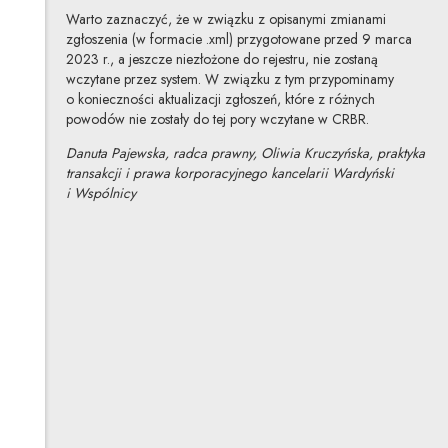
Warto zaznaczyć, że w związku z opisanymi zmianami
zgłoszenia (w formacie .xml) przygotowane przed 9 marca
2023 r., a jeszcze niezłożone do rejestru, nie zostaną
wczytane przez system. W związku z tym przypominamy
o konieczności aktualizacji zgłoszeń, które z różnych
powodów nie zostały do tej pory wczytane w CRBR.
Danuta Pajewska, radca prawny, Oliwia Kruczyńska, praktyka
transakcji i prawa korporacyjnego kancelarii Wardyński
i Wspólnicy
Danuta Pajewska
Inne tej autorki
Profil autorki
Uwaga, link zostanie otwarty w nowym oknie
Oliwia Kruczyńska
Inne tej autorki