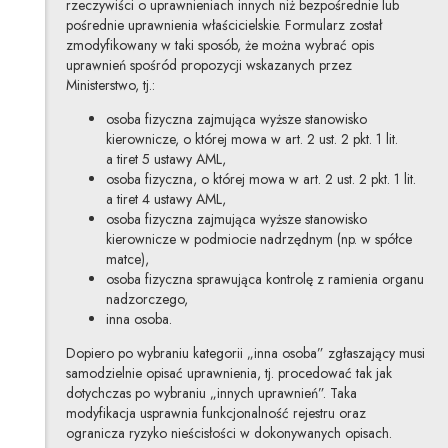
rzeczywiści o uprawnieniach innych niż bezpośrednie lub
pośrednie uprawnienia właścicielskie. Formularz został
zmodyfikowany w taki sposób, że można wybrać opis
uprawnień spośród propozycji wskazanych przez
Ministerstwo, tj.:
osoba fizyczna zajmująca wyższe stanowisko
kierownicze, o której mowa w art. 2 ust. 2 pkt. 1 lit.
a tiret 5 ustawy AML,
osoba fizyczna, o której mowa w art. 2 ust. 2 pkt. 1 lit.
a tiret 4 ustawy AML,
osoba fizyczna zajmująca wyższe stanowisko
kierownicze w podmiocie nadrzędnym (np. w spółce
matce),
osoba fizyczna sprawująca kontrolę z ramienia organu
nadzorczego,
inna osoba.
Dopiero po wybraniu kategorii „inna osoba” zgłaszający musi
samodzielnie opisać uprawnienia, tj. procedować tak jak
dotychczas po wybraniu „innych uprawnień”. Taka
modyfikacja usprawnia funkcjonalność rejestru oraz
ogranicza ryzyko nieścisłości w dokonywanych opisach.